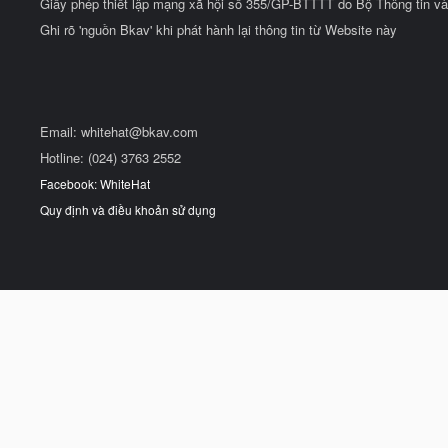
Giấy phép thiết lập mạng xã hội số 355/GP-BTTTT do Bộ Thông tin và
Ghi rõ 'nguồn Bkav' khi phát hành lại thông tin từ Website này
Email:
whitehat@bkav.com
Hotline: (024) 3763 2552
Facebook: WhiteHat
Quy định và điều khoản sử dụng