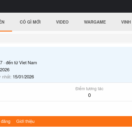
ÊN
CÓ GÌ MỚI
VIDEO
WARGAME
VINH
7
·
đến từ
Viet Nam
/2026
y nhất
15/01/2026
Điểm tương tác
0
 đăng
Giới thiệu