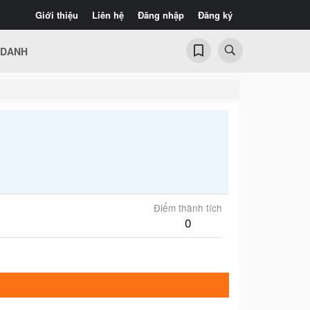
Giới thiệu
Liên hệ
Đăng nhập
Đăng ký
 DANH
Điểm thành tích
0