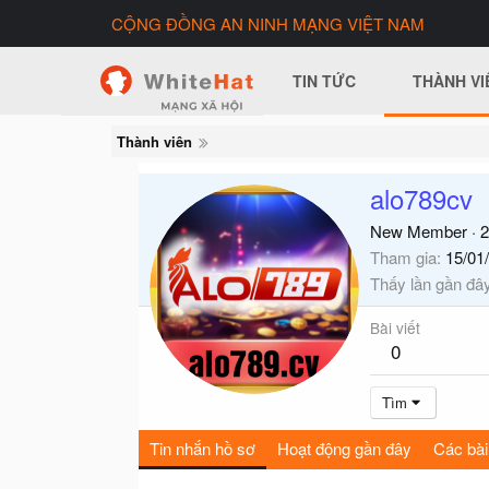
CỘNG ĐỒNG AN NINH MẠNG VIỆT NAM
TIN TỨC
THÀNH VI
Thành viên
alo789cv
New Member
·
2
Tham gia
15/01
Thấy lần gần đâ
Bài viết
0
Tìm
Tin nhắn hồ sơ
Hoạt động gần đây
Các bài