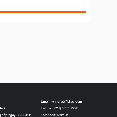
Email:
whitehat@bkav.com
Nội
Hotline: (024) 3763 2552
g cấp ngày 30/06/2016
Facebook: WhiteHat