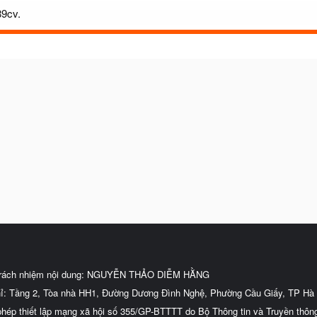
89cv.
trách nhiệm nội dung: NGUYỄN THẢO DIỄM HẰNG
hỉ: Tầng 2, Tòa nhà HH1, Đường Dương Đình Nghệ, Phường Cầu Giấy, TP Hà 
phép thiết lập mạng xã hội số 355/GP-BTTTT do Bộ Thông tin và Truyền thôn