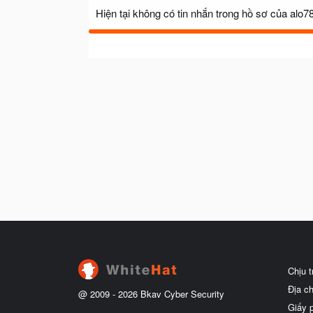
Hiện tại không có tin nhắn trong hồ sơ của alo7
Chịu 
Địa c
@ 2009 -
2026
Bkav Cyber Security
Giấy 