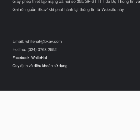
Giấy phép thiết lập mạng xã hội số 355/GP-BTTTT do Bộ Thông tin và
Ghi rõ 'nguồn Bkav' khi phát hành lại thông tin từ Website này
Email:
whitehat@bkav.com
Hotline: (024) 3763 2552
Facebook: WhiteHat
Quy định và điều khoản sử dụng