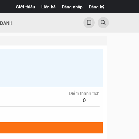
Giới thiệu
Liên hệ
Đăng nhập
Đăng ký
 DANH
Điểm thành tích
0