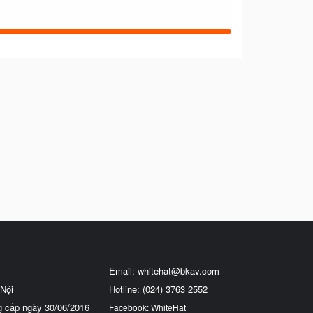
Email:
whitehat@bkav.com
Nội
Hotline: (024) 3763 2552
g cấp ngày 30/06/2016
Facebook: WhiteHat