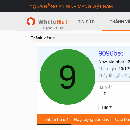
CỘNG ĐỒNG AN NINH MẠNG VIỆT NAM
TIN TỨC
THÀNH VI
Thành viên
9096bet
9
New Member
·
2
Tham gia
10/12
Thấy lần gần đâ
Bài viết
0
Tìm
Tin nhắn hồ sơ
Hoạt động gần đây
Các bài