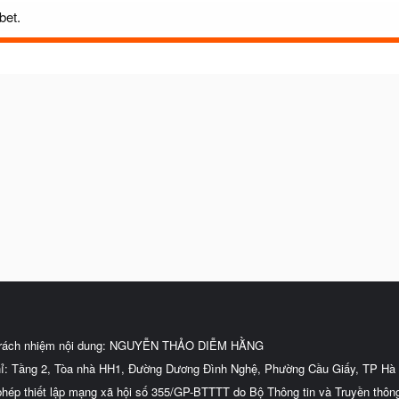
bet.
trách nhiệm nội dung: NGUYỄN THẢO DIỄM HẰNG
hỉ: Tầng 2, Tòa nhà HH1, Đường Dương Đình Nghệ, Phường Cầu Giấy, TP Hà 
phép thiết lập mạng xã hội số 355/GP-BTTTT do Bộ Thông tin và Truyền thôn