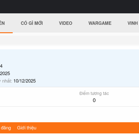
ÊN
CÓ GÌ MỚI
VIDEO
WARGAME
VINH
4
/2025
y nhất
10/12/2025
Điểm tương tác
0
 đăng
Giới thiệu