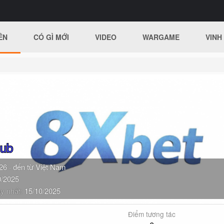
ÊN
CÓ GÌ MỚI
VIDEO
WARGAME
VINH
lub
26
·
đến từ
Việt Nam
0/2025
y nhất
15/10/2025
Điểm tương tác