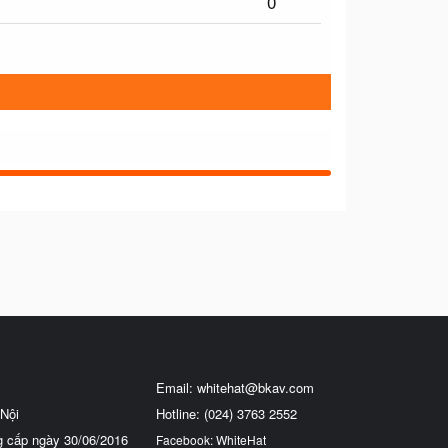
0
Email:
whitehat@bkav.com
Nội
Hotline: (024) 3763 2552
g cấp ngày 30/06/2016
Facebook: WhiteHat