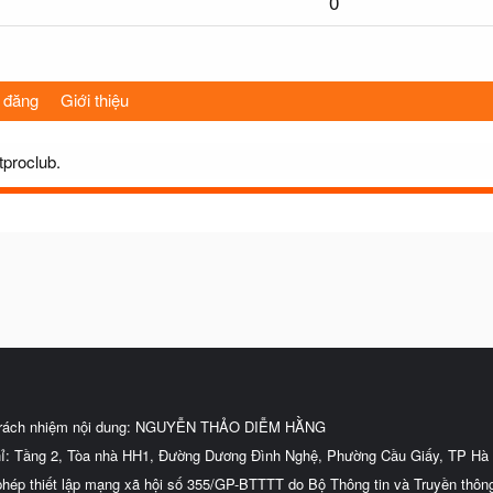
0
 đăng
Giới thiệu
tproclub.
trách nhiệm nội dung: NGUYỄN THẢO DIỄM HẰNG
hỉ: Tầng 2, Tòa nhà HH1, Đường Dương Đình Nghệ, Phường Cầu Giấy, TP Hà 
phép thiết lập mạng xã hội số 355/GP-BTTTT do Bộ Thông tin và Truyền thôn