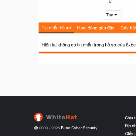
0
Tìm
Tin nhắn hồ sơ
Hoạt động gần đây
Các bài
Hiện tại không có tin nhắn trong hồ sơ của 8xbe
Chịu 
Địa c
@ 2009 -
2026
Bkav Cyber Security
Giấy 