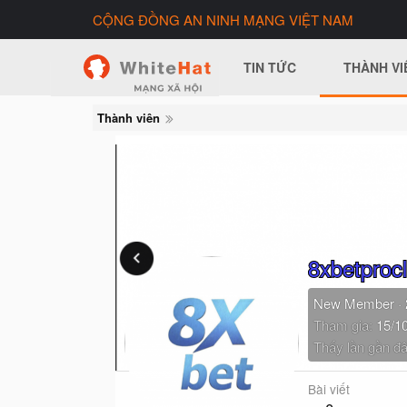
CỘNG ĐỒNG AN NINH MẠNG VIỆT NAM
TIN TỨC
THÀNH VI
Thành viên
8xbetproc
New Member
·
Tham gia
15/1
Thấy lần gần đâ
Bài viết