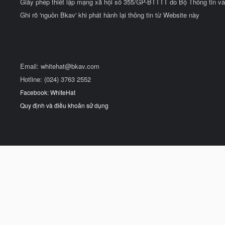
Giấy phép thiết lập mạng xã hội số 355/GP-BTTTT do Bộ Thông tin và
Ghi rõ 'nguồn Bkav' khi phát hành lại thông tin từ Website này
Email:
whitehat@bkav.com
Hotline: (024) 3763 2552
Facebook: WhiteHat
Quy định và điều khoản sử dụng