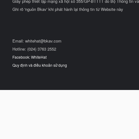
Giấy phép thiết lập mạng xã hội số 355/GP-BTTTT do Bộ Thông tin và
Ghi rõ 'nguồn Bkav' khi phát hành lại thông tin từ Website này
Email:
whitehat@bkav.com
Hotline: (024) 3763 2552
Facebook: WhiteHat
Quy định và điều khoản sử dụng