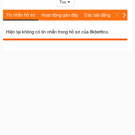
Tìm
Tin nhắn hồ sơ
Hoạt động gần đây
Các bài đăng
Giới thiệu
Hiện tại không có tin nhắn trong hồ sơ của 8kbetttco.