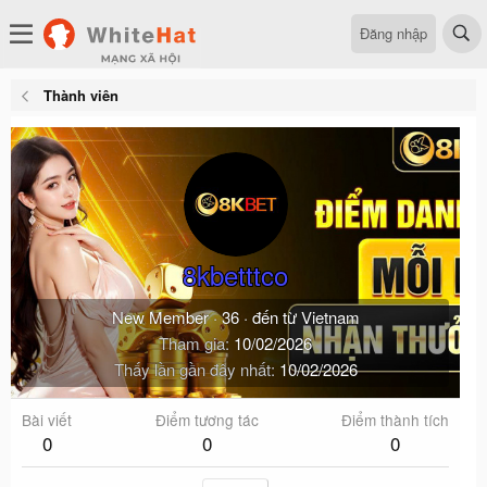
Đăng nhập
Thành viên
8kbetttco
New Member
·
36
·
đến từ
Vietnam
Tham gia
10/02/2026
Thấy lần gần đây nhất
10/02/2026
Bài viết
Điểm tương tác
Điểm thành tích
0
0
0