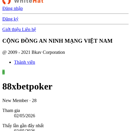
Đăng nhập
Đăng ký
Giới thiệu
Liên hệ
CỘNG ĐỒNG AN NINH MẠNG VIỆT NAM
@ 2009 - 2021 Bkav Corporation
Thành viên
8
88xbetpoker
New Member
·
28
Tham gia
02/05/2026
Thấy lần gần đây nhất
02/05/2026