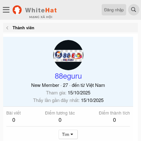
Đăng nhập
Thành viên
88eguru
New Member
·
27
·
đến từ
Việt Nam
Tham gia
15/10/2025
Thấy lần gần đây nhất
15/10/2025
Bài viết
Điểm tương tác
Điểm thành tích
0
0
0
Tìm