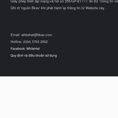
Giấy phép thiết lập mạng xã hội số 355/GP-BTTTT do Bộ Thông tin và
Ghi rõ 'nguồn Bkav' khi phát hành lại thông tin từ Website này
Email:
whitehat@bkav.com
Hotline: (024) 3763 2552
Facebook: WhiteHat
Quy định và điều khoản sử dụng