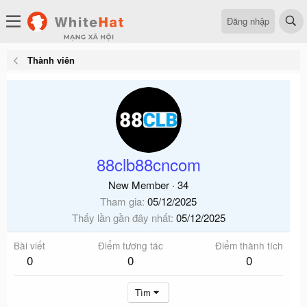
Đăng nhập
Thành viên
88clb88cncom
New Member
·
34
Tham gia
05/12/2025
Thấy lần gần đây nhất
05/12/2025
Bài viết
Điểm tương tác
Điểm thành tích
0
0
0
Tìm