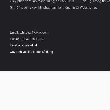
Giấy phép thiết lập mạng xã hội số 355/GP-BTTTT do Bộ Thông tin và
Ghi rõ 'nguồn Bkav' khi phát hành lại thông tin từ Website này
Email:
whitehat@bkav.com
Hotline: (024) 3763 2552
Facebook: WhiteHat
Quy định và điều khoản sử dụng