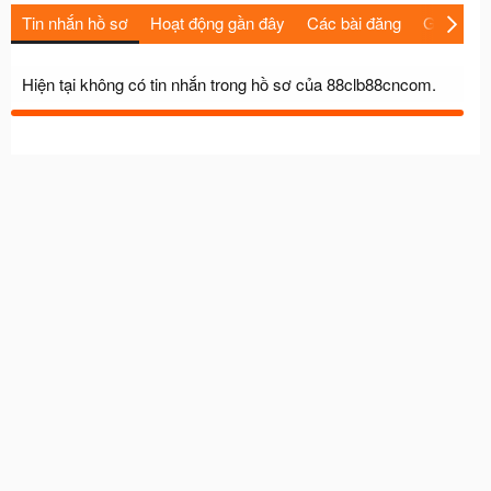
Tin nhắn hồ sơ
Hoạt động gần đây
Các bài đăng
Giới thiệu
Hiện tại không có tin nhắn trong hồ sơ của 88clb88cncom.