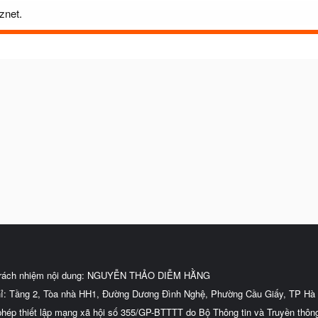
znet.
trách nhiệm nội dung: NGUYỄN THẢO DIỄM HẰNG
hỉ: Tầng 2, Tòa nhà HH1, Đường Dương Đình Nghệ, Phường Cầu Giấy, TP Hà 
phép thiết lập mạng xã hội số 355/GP-BTTTT do Bộ Thông tin và Truyền thôn