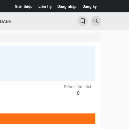
Giới thiệu
Liên hệ
Đăng nhập
Đăng ký
 DANH
Điểm thành tích
0