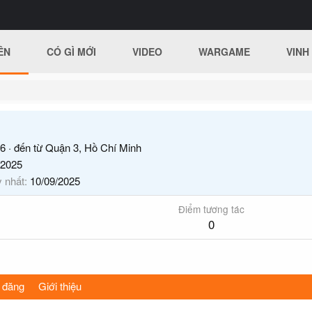
ÊN
CÓ GÌ MỚI
VIDEO
WARGAME
VINH
6
·
đến từ
Quận 3, Hồ Chí Minh
/2025
y nhất
10/09/2025
Điểm tương tác
0
 đăng
Giới thiệu