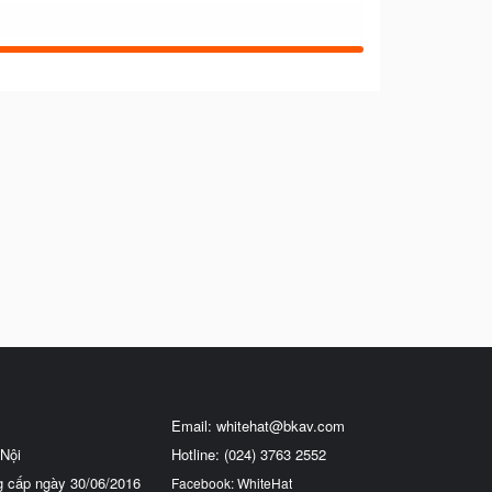
Email:
whitehat@bkav.com
Nội
Hotline: (024) 3763 2552
g cấp ngày 30/06/2016
Facebook: WhiteHat