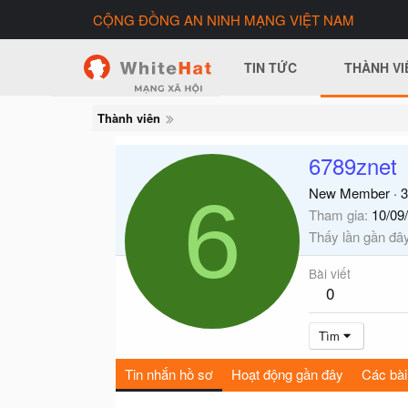
CỘNG ĐỒNG AN NINH MẠNG VIỆT NAM
TIN TỨC
THÀNH VI
Thành viên
6789znet
6
New Member
·
3
Tham gia
10/09
Thấy lần gần đâ
Bài viết
0
Tìm
Tin nhắn hồ sơ
Hoạt động gần đây
Các bài