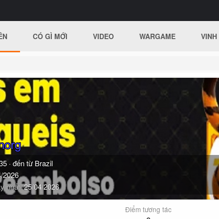
ÊN
CÓ GÌ MỚI
VIDEO
WARGAME
VINH
norg
35
·
đến từ
Brazil
4/2026
y nhất
25/04/2026
Điểm tương tác