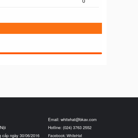
0
Email:
whitehat@bkav.com
Nội
Hotline: (024) 3763 2552
g cấp ngày 30/06/2016
Facebook: WhiteHat