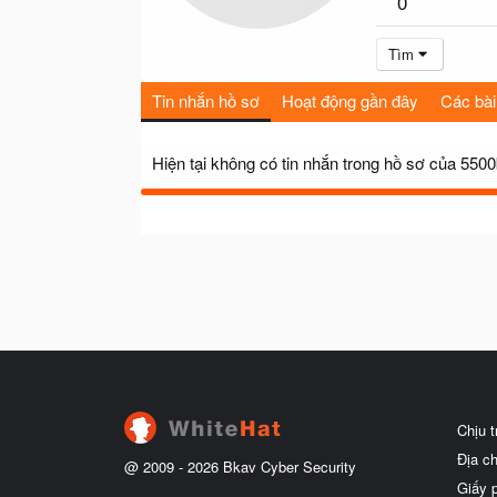
0
Tìm
Tin nhắn hồ sơ
Hoạt động gần đây
Các bài
Hiện tại không có tin nhắn trong hồ sơ của 5500
Chịu 
Địa c
@ 2009 -
2026
Bkav Cyber Security
Giấy 