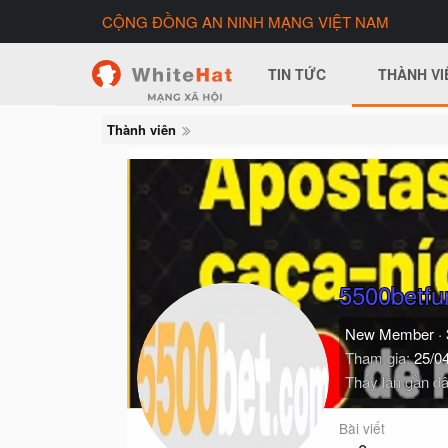
CỘNG ĐỒNG AN NINH MẠNG VIỆT NAM
TIN TỨC
THÀNH VI
Thành viên
5500betfu
New Member
·
Tham gia
25/0
Thấy lần gần đâ
Bài viết