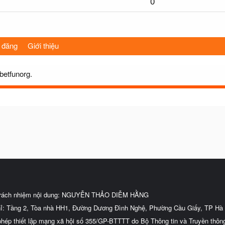
0
 đăng
Giới thiệu
betfunorg.
trách nhiệm nội dung: NGUYỄN THẢO DIỄM HẰNG
hỉ: Tầng 2, Tòa nhà HH1, Đường Dương Đình Nghệ, Phường Cầu Giấy, TP Hà 
phép thiết lập mạng xã hội số 355/GP-BTTTT do Bộ Thông tin và Truyền thôn