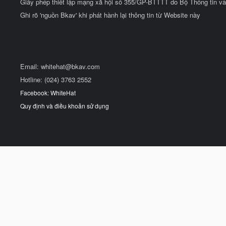
Giấy phép thiết lập mạng xã hội số 355/GP-BTTTT do Bộ Thông tin và
Ghi rõ 'nguồn Bkav' khi phát hành lại thông tin từ Website này
Email:
whitehat@bkav.com
Hotline: (024) 3763 2552
Facebook: WhiteHat
Quy định và điều khoản sử dụng