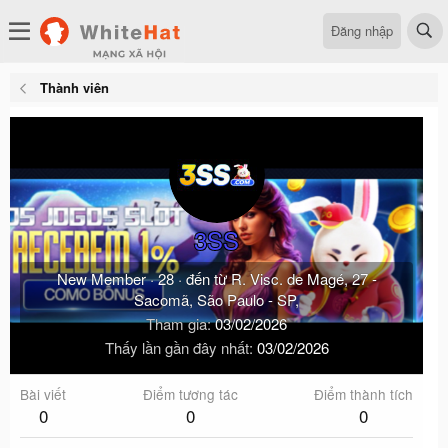
Đăng nhập
Thành viên
3SS
New Member
·
28
·
đến từ
R. Visc. de Magé, 27 -
Sacomã, São Paulo - SP,
Tham gia
03/02/2026
Thấy lần gần đây nhất
03/02/2026
Bài viết
Điểm tương tác
Điểm thành tích
0
0
0