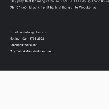
Giấy phép thiết lập mạng xã hội số 355/GP-BTTTT do Bộ Thông tin và
Ghi rõ 'nguồn Bkav' khi phát hành lại thông tin từ Website này
Email:
whitehat@bkav.com
Hotline: (024) 3763 2552
Facebook: WhiteHat
Quy định và điều khoản sử dụng