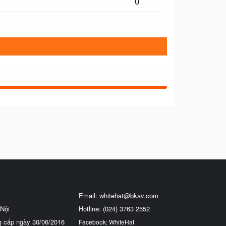
0
Email:
whitehat@bkav.com
Nội
Hotline: (024) 3763 2552
g cấp ngày 30/06/2016
Facebook: WhiteHat