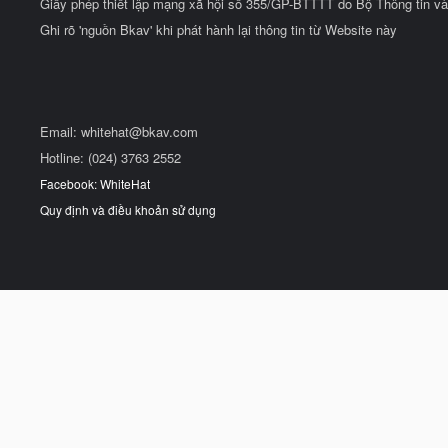
Giấy phép thiết lập mạng xã hội số 355/GP-BTTTT do Bộ Thông tin và
Ghi rõ 'nguồn Bkav' khi phát hành lại thông tin từ Website này
Email:
whitehat@bkav.com
Hotline: (024) 3763 2552
Facebook: WhiteHat
Quy định và điều khoản sử dụng