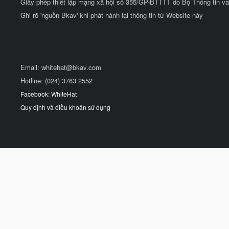
Giấy phép thiết lập mạng xã hội số 355/GP-BTTTT do Bộ Thông tin và
Ghi rõ 'nguồn Bkav' khi phát hành lại thông tin từ Website này
Email:
whitehat@bkav.com
Hotline: (024) 3763 2552
Facebook: WhiteHat
Quy định và điều khoản sử dụng