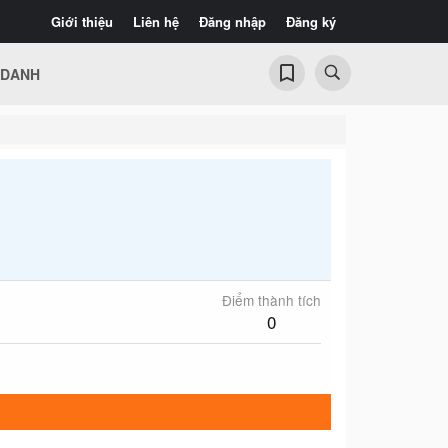
Giới thiệu
Liên hệ
Đăng nhập
Đăng ký
 DANH
Điểm thành tích
0