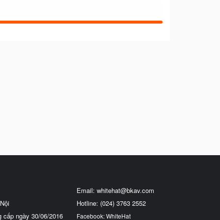
Email:
whitehat@bkav.com
Nội
Hotline: (024) 3763 2552
g cấp ngày 30/06/2016
Facebook: WhiteHat