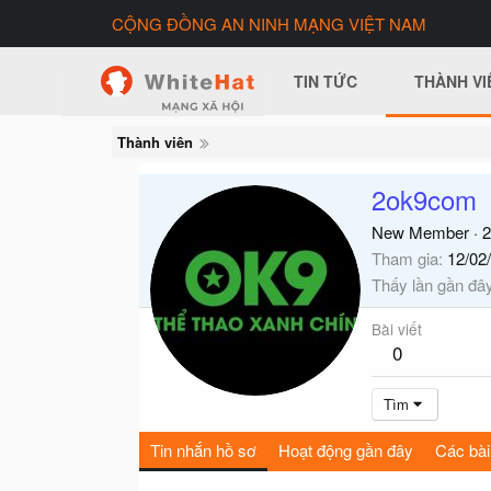
CỘNG ĐỒNG AN NINH MẠNG VIỆT NAM
TIN TỨC
THÀNH VI
Thành viên
2ok9com
New Member
·
2
Tham gia
12/02
Thấy lần gần đâ
Bài viết
0
Tìm
Tin nhắn hồ sơ
Hoạt động gần đây
Các bài