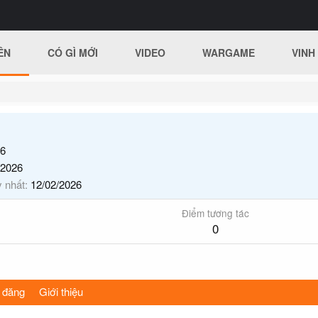
ÊN
CÓ GÌ MỚI
VIDEO
WARGAME
VINH
6
/2026
y nhất
12/02/2026
Điểm tương tác
0
 đăng
Giới thiệu