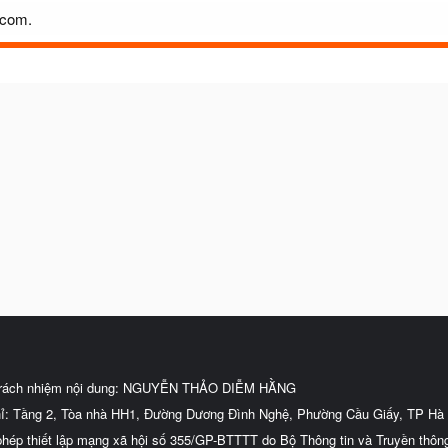
9com.
trách nhiệm nội dung: NGUYỄN THẢO DIỄM HẰNG
hỉ: Tầng 2, Tòa nhà HH1, Đường Dương Đình Nghệ, Phường Cầu Giấy, TP Hà 
phép thiết lập mạng xã hội số 355/GP-BTTTT do Bộ Thông tin và Truyền thôn