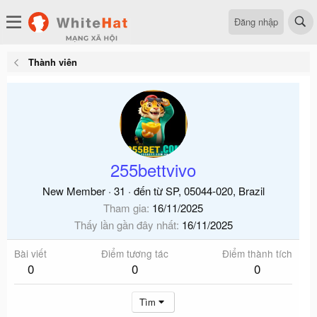
Đăng nhập
Thành viên
255bettvivo
New Member
·
31
·
đến từ
SP, 05044-020, Brazil
Tham gia
16/11/2025
Thấy lần gần đây nhất
16/11/2025
Bài viết
Điểm tương tác
Điểm thành tích
0
0
0
Tìm