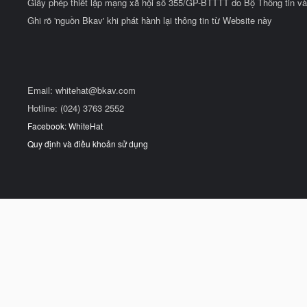
Giấy phép thiết lập mạng xã hội số 355/GP-BTTTT do Bộ Thông tin và
Ghi rõ 'nguồn Bkav' khi phát hành lại thông tin từ Website này
Email:
whitehat@bkav.com
Hotline: (024) 3763 2552
Facebook: WhiteHat
Quy định và điều khoản sử dụng