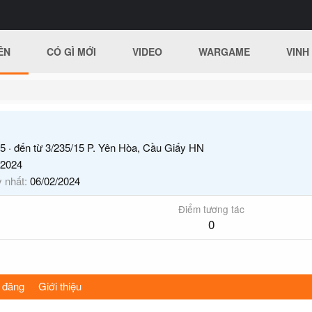
ÊN
CÓ GÌ MỚI
VIDEO
WARGAME
VINH
5
·
đến từ
3/235/15 P. Yên Hòa, Cầu Giấy HN
/2024
y nhất
06/02/2024
Điểm tương tác
0
 đăng
Giới thiệu