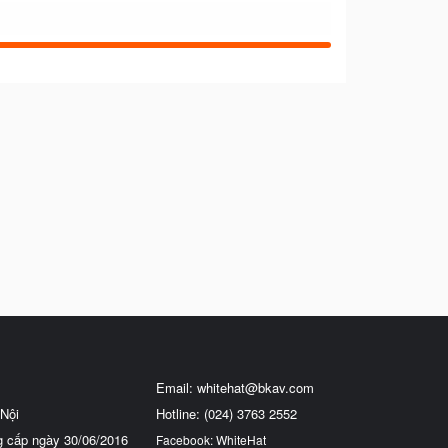
Email:
whitehat@bkav.com
Nội
Hotline: (024) 3763 2552
g cấp ngày 30/06/2016
Facebook: WhiteHat