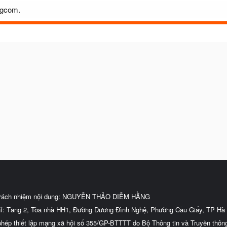
sgcom.
trách nhiệm nội dung: NGUYỄN THẢO DIỄM HẰNG
hỉ: Tầng 2, Tòa nhà HH1, Đường Dương Đình Nghệ, Phường Cầu Giấy, TP Hà 
phép thiết lập mạng xã hội số 355/GP-BTTTT do Bộ Thông tin và Truyền thôn