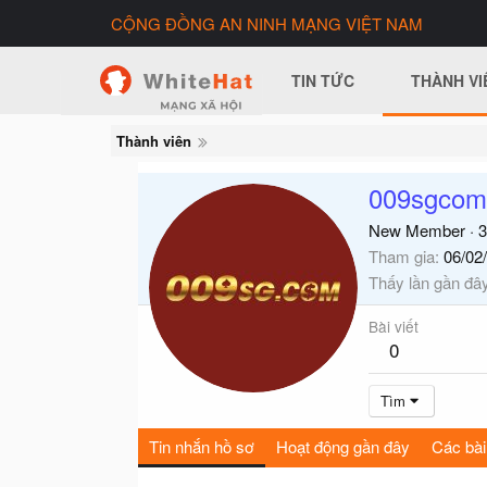
CỘNG ĐỒNG AN NINH MẠNG VIỆT NAM
TIN TỨC
THÀNH VI
Thành viên
009sgcom
New Member
·
3
Tham gia
06/02
Thấy lần gần đâ
Bài viết
0
Tìm
Tin nhắn hồ sơ
Hoạt động gần đây
Các bài