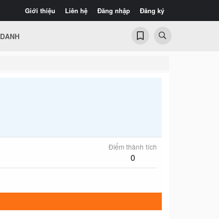
Giới thiệu
Liên hệ
Đăng nhập
Đăng ký
 DANH
Điểm thành tích
0