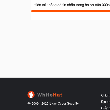
Hiện tại không có tin nhắn trong hồ sơ của 009
Chịu 
Địa c
@ 2009 -
2026
Bkav Cyber Security
Giấy 