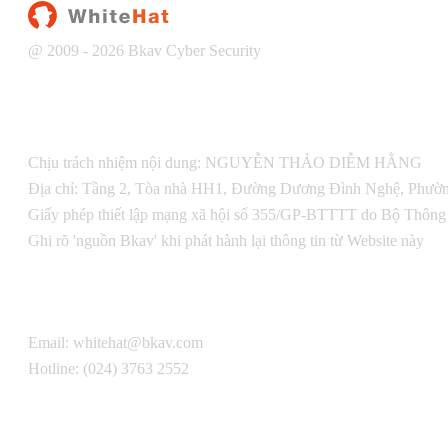
@ 2009 -
2026
Bkav Cyber Security
Chịu trách nhiệm nội dung: NGUYỄN THẢO DIỄM HẰNG
Địa chỉ: Tầng 2, Tòa nhà HH1, Đường Dương Đình Nghệ, Phườn
Giấy phép thiết lập mạng xã hội số 355/GP-BTTTT do Bộ Thông 
Ghi rõ 'nguồn Bkav' khi phát hành lại thông tin từ Website này
Email:
whitehat@bkav.com
Hotline: (024) 3763 2552
Facebook: WhiteHat
Quy định và điều khoản sử dụng