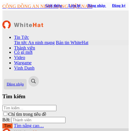
Giới thiệu
Liên hệ
Đăng nhập
Đăng ký
CỘNG ĐỒNG AN NINH MẠNG VIỆT NAM
Tin Tức
Tin tức An ninh mạng
Bản tin WhiteHat
Thành viên
Có gì mới
Video
Wargame
Vinh Danh
Đăng nhập
Tìm kiếm
Chỉ tìm trong tiêu đề
Bởi:
Tìm nâng cao…
Tìm