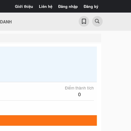
Giới thiệu
Liên hệ
Đăng nhập
Đăng ký
 DANH
Điểm thành tích
0