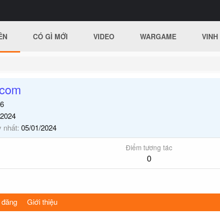
ÊN
CÓ GÌ MỚI
VIDEO
WARGAME
VINH
ocom
6
/2024
y nhất
05/01/2024
Điểm tương tác
0
 đăng
Giới thiệu