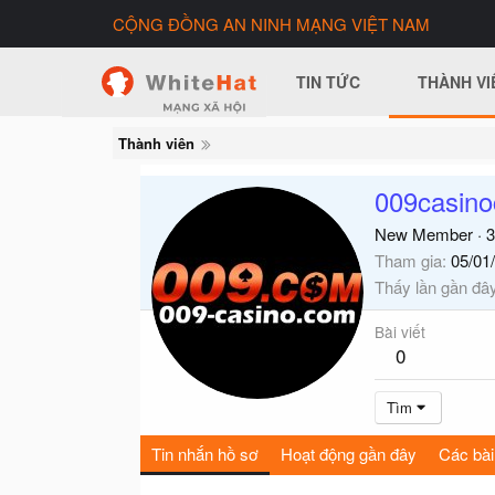
CỘNG ĐỒNG AN NINH MẠNG VIỆT NAM
TIN TỨC
THÀNH VI
Thành viên
009casin
New Member
·
3
Tham gia
05/01
Thấy lần gần đâ
Bài viết
0
Tìm
Tin nhắn hồ sơ
Hoạt động gần đây
Các bài