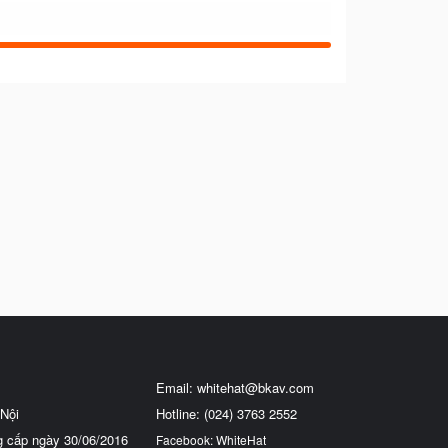
Email:
whitehat@bkav.com
Nội
Hotline: (024) 3763 2552
g cấp ngày 30/06/2016
Facebook: WhiteHat