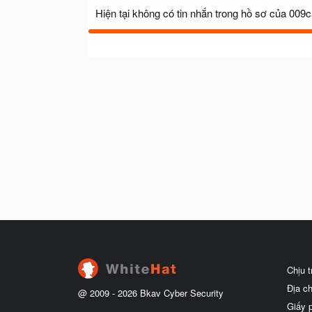
Hiện tại không có tin nhắn trong hồ sơ của 009
Chịu 
Địa c
@ 2009 -
2026
Bkav Cyber Security
Giấy 