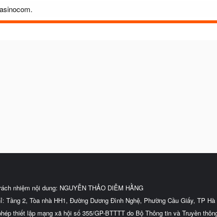
casinocom.
trách nhiệm nội dung: NGUYỄN THẢO DIỄM HẰNG
hỉ: Tầng 2, Tòa nhà HH1, Đường Dương Đình Nghệ, Phường Cầu Giấy, TP Hà 
phép thiết lập mạng xã hội số 355/GP-BTTTT do Bộ Thông tin và Truyền thôn