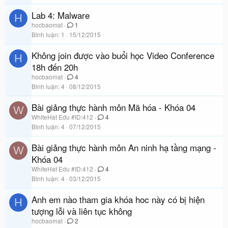
Lab 4: Malware
H
hocbaomat
1
Bình luận
1
15/12/2015
Không join được vào buổi học Video Conference
H
18h đến 20h
hocbaomat
4
Bình luận
4
08/12/2015
Bài giảng thực hành môn Mã hóa - Khóa 04
W
WhiteHat Edu #ID:412
4
Bình luận
4
07/12/2015
Bài giảng thực hành môn An ninh hạ tầng mạng -
W
Khóa 04
WhiteHat Edu #ID:412
4
Bình luận
4
03/12/2015
Anh em nào tham gia khóa hoc này có bị hiện
H
tượng lỗi và liên tục không
hocbaomat
2