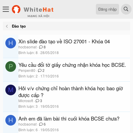
Đăng nhập
Đào tạo
Xin slide đào tạo về ISO 27001 - Khóa 04
H
hocbaomat
8
Bình luận
8
28/05/2018
Yêu cầu đổi tờ giấy chứng nhận khóa học BCSE.
P
Penpen80
2
Bình luận
2
17/10/2016
Hỏi v/v chứng chỉ hoàn thành khóa học bao giờ
M
được cấp ?
Microsoft
3
Bình luận
3
19/05/2016
Anh em đã làm bài thi cuối khóa BCSE chưa?
H
hocbaomat
6
Bình luận
6
19/05/2016