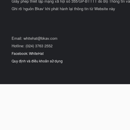
Giấy phép thiết lập mạng xã hội số 355/GP-BTTTT do Bộ Thông tin và
Ghi rõ 'nguồn Bkav' khi phát hành lại thông tin từ Website này
Email:
whitehat@bkav.com
Hotline: (024) 3763 2552
Facebook: WhiteHat
Quy định và điều khoản sử dụng