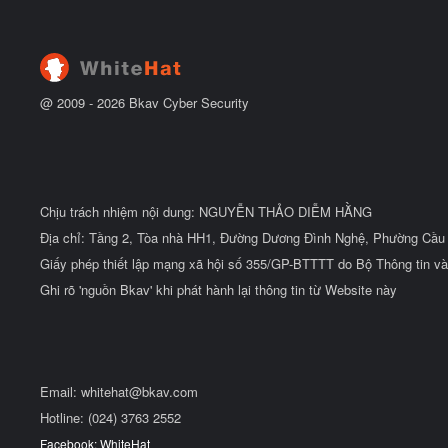
b
ắ
t
đ
ầ
u
@ 2009 -
2026
Bkav Cyber Security
Chịu trách nhiệm nội dung: NGUYỄN THẢO DIỄM HẰNG
Địa chỉ: Tầng 2, Tòa nhà HH1, Đường Dương Đình Nghệ, Phường Cầu 
Giấy phép thiết lập mạng xã hội số 355/GP-BTTTT do Bộ Thông tin và
Ghi rõ 'nguồn Bkav' khi phát hành lại thông tin từ Website này
Email:
whitehat@bkav.com
Hotline: (024) 3763 2552
Facebook: WhiteHat