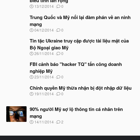
biểu tình lan rộng
N
13/12/2014
0
g
à
Trung Quốc và Mỹ nối lại đàm phán về an ninh
y
mạng
b
N
04/12/2014
0
ắ
g
t
à
Tin tặc Ukraine truy cập được tài liệu mật của
đ
y
ầ
Bộ Ngoại giao Mỹ
b
u
N
26/11/2014
0
ắ
g
t
à
FBI cảnh báo "hacker TQ" tấn công doanh
đ
y
ầ
nghiệp Mỹ
b
u
N
23/11/2014
0
ắ
g
t
à
Chính quyền Mỹ thừa nhận bị đột nhập dữ liệu
đ
y
ầ
N
19/11/2014
0
b
u
g
ắ
à
t
90% người Mỹ sợ lộ thông tin cá nhân trên
y
đ
b
mạng
ầ
ắ
N
u
14/11/2014
2
t
g
đ
à
ầ
y
u