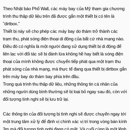
Theo Nhật báo Phố Wall, các máy bay của Mỹ tham gia chương
trình thu thập dữ liệu trên đã được gắn một thiết bị có tên là
"dirtbox."
Thiết bị này sẽ cho phép các máy bay do thám trở thành các
trạm thu, phát sóng điện thoại di động của bất cứ nhà mạng nào.
Điều đó có nghĩa là một người đang sử dụng thiết bị di động để
liên lạc với đối tác sẽ bị đánh lừa không hề hay biết là sóng điện
thoại của mình không được chuyển tiếp phát qua một trạm thu
phát sóng của nhà mạng, mà thực tế đang qua thiết bị dirtbox gắn
trên máy bay do thám bay phía trên đầu.
Trong quá trình thu thập dữ liệu, những thông tin cá nhân của
những người dùng bình thường sẽ bị loại bỏ ngay sau đó, còn với
đối tượng tình nghi sẽ bị lưu trữ lại.
Các thông tin của đối tượng bị tình nghi sẽ được chuyển ngay tới
một trung tâm xử lý để định vị chính xác vị trí trong vòng bán kính
3m mà đối tượng tình nghi đang có mặt. Và cuối cùng là một lệnh