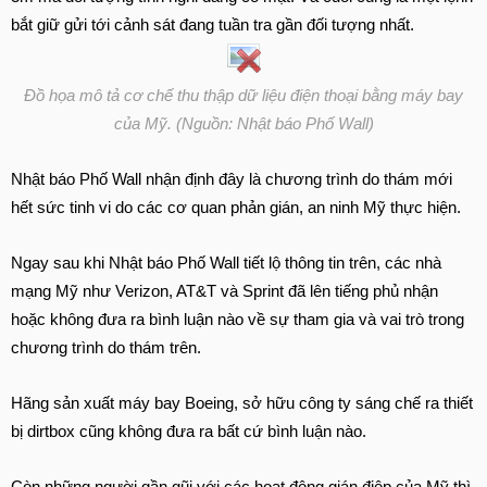
bắt giữ gửi tới cảnh sát đang tuần tra gần đối tượng nhất.
Đồ họa mô tả cơ chế thu thập dữ liệu điện thoại bằng máy bay
của Mỹ. (Nguồn: Nhật báo Phố Wall)
Nhật báo Phố Wall nhận định đây là chương trình do thám mới
hết sức tinh vi do các cơ quan phản gián, an ninh Mỹ thực hiện.
Ngay sau khi Nhật báo Phố Wall tiết lộ thông tin trên, các nhà
mạng Mỹ như Verizon, AT&T và Sprint đã lên tiếng phủ nhận
hoặc không đưa ra bình luận nào về sự tham gia và vai trò trong
chương trình do thám trên.
Hãng sản xuất máy bay Boeing, sở hữu công ty sáng chế ra thiết
bị dirtbox cũng không đưa ra bất cứ bình luận nào.
Còn những người gần gũi với các hoạt động gián điệp của Mỹ thì