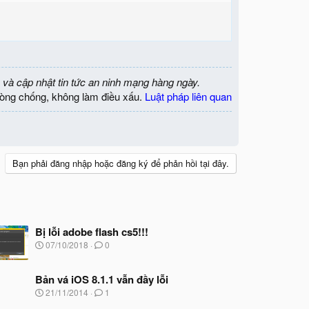
 và cập nhật tin tức an ninh mạng hàng ngày.
òng chống, không làm điều xấu.
Luật pháp liên quan
Bạn phải đăng nhập hoặc đăng ký để phản hồi tại đây.
Bị lỗi adobe flash cs5!!!
N
07/10/2018
0
g
à
y
Bản vá iOS 8.1.1 vẫn đầy lỗi
b
N
21/11/2014
1
ắ
g