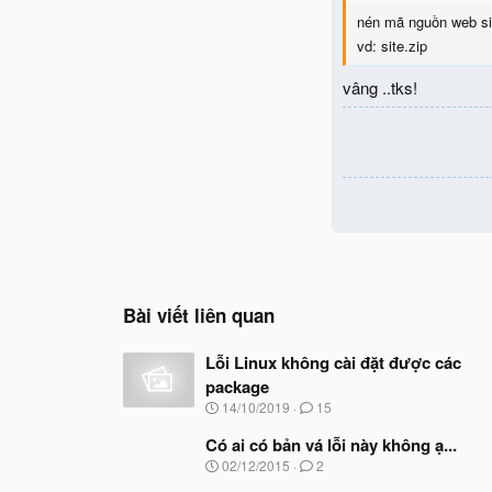
nén mã nguồn web site
vd: site.zip
vâng ..tks!
Bài viết liên quan
Lỗi Linux không cài đặt được các
package
N
14/10/2019
15
g
à
Có ai có bản vá lỗi này không ạ...
y
N
02/12/2015
2
b
g