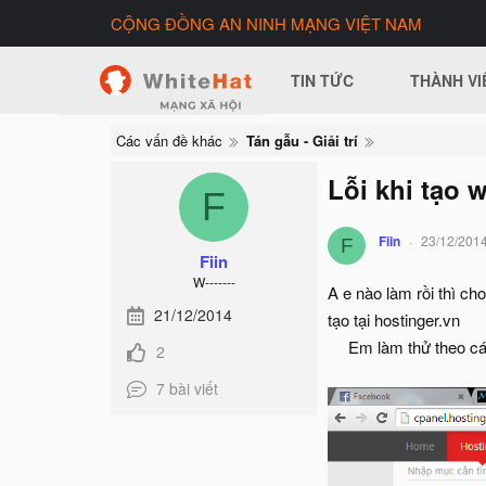
CỘNG ĐỒNG AN NINH MẠNG VIỆT NAM
TIN TỨC
THÀNH VI
Các vấn đề khác
Tán gẫu - Giải trí
Lỗi khi tạo 
F
Fiin
23/12/201
F
Fiin
W-------
A e nào làm rồi thì cho
21/12/2014
tạo tại hostinger.vn
Em làm thử theo các
2
7 bài viết