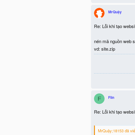
MrQuậy
Re: Lỗi khi tạo websi
nén mã nguồn web site
vd: site.zip
Fiin
F
Re: Lỗi khi tạo websi
MrQuậy;18153 đã viế