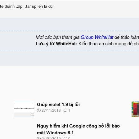
 thành .zip, .tar up lên là dc
Mời các bạn tham gia
Group WhiteHat
để thảo luận
Lưu ý từ WhiteHat:
Kiến thức an ninh mạng để ph
Giúp violet 1.9 bị lỗi
N
27/11/2018
1
g
à
y
Nguy hiểm khi Google công bố lỗi bảo
b
mật Windows 8.1
ắ
N
04/01/2015
0