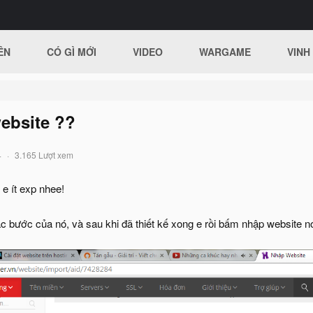
ÊN
CÓ GÌ MỚI
VIDEO
WARGAME
VINH
website ??
4
3.165 Lượt xem
 e ít exp nhee!
 bước của nó, và sau khi đã thiết kế xong e rồi bấm nhập website nó