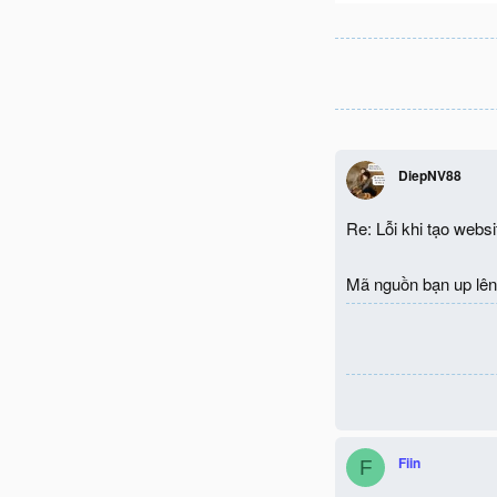
DiepNV88
Re: Lỗi khi tạo websi
Mã nguồn bạn up lên p
Fiin
F