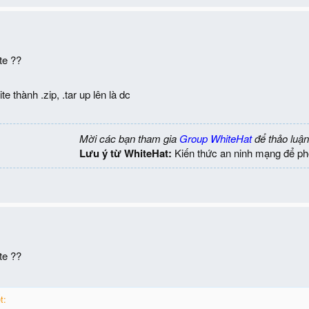
te ??
 thành .zip, .tar up lên là dc
Mời các bạn tham gia
Group WhiteHat
để thảo luận
Lưu ý từ WhiteHat:
Kiến thức an ninh mạng để ph
te ??
t: