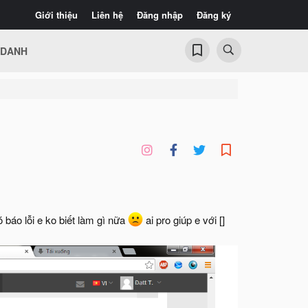
Giới thiệu
Liên hệ
Đăng nhập
Đăng ký
 DANH
 báo lỗi e ko biết làm gì nữa
ai pro giúp e với []