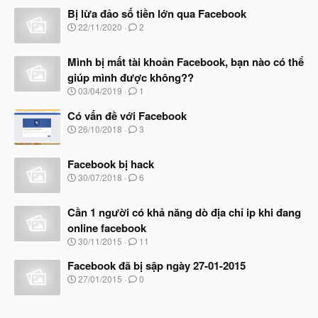
Bị lừa đảo số tiền lớn qua Facebook
N
22/11/2020
2
g
à
Mình bị mất tài khoản Facebook, bạn nào có thể
y
b
giúp mình được không??
ắ
N
03/04/2019
1
t
g
đ
à
Có vấn đề với Facebook
ầ
y
N
u
26/10/2018
3
b
g
ắ
à
t
Facebook bị hack
y
đ
b
N
30/07/2018
6
ầ
ắ
g
u
t
à
đ
Cần 1 người có khả năng dò địa chỉ ip khi đang
y
ầ
b
online facebook
u
ắ
N
30/11/2015
11
t
g
đ
à
Facebook đã bị sập ngày 27-01-2015
ầ
y
N
u
27/01/2015
0
b
g
ắ
à
t
y