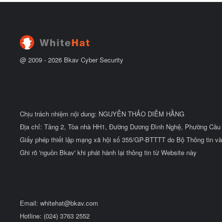
đ
b
ầ
ắ
u
t
đ
ầ
u
@ 2009 -
2026
Bkav Cyber Security
Chịu trách nhiệm nội dung: NGUYỄN THẢO DIỄM HẰNG
Địa chỉ: Tầng 2, Tòa nhà HH1, Đường Dương Đình Nghệ, Phường Cầu 
Giấy phép thiết lập mạng xã hội số 355/GP-BTTTT do Bộ Thông tin và
Ghi rõ 'nguồn Bkav' khi phát hành lại thông tin từ Website này
Email:
whitehat@bkav.com
Hotline: (024) 3763 2552