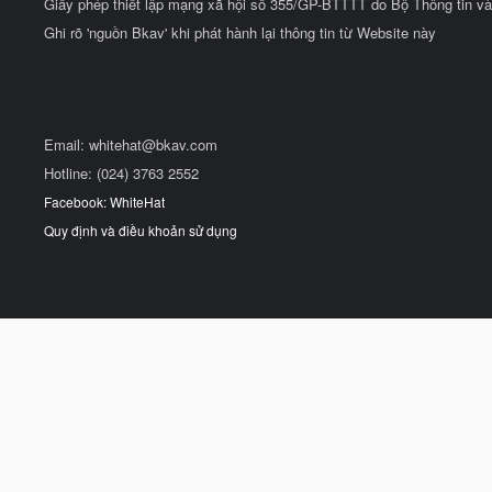
Giấy phép thiết lập mạng xã hội số 355/GP-BTTTT do Bộ Thông tin và
Ghi rõ 'nguồn Bkav' khi phát hành lại thông tin từ Website này
Email:
whitehat@bkav.com
Hotline: (024) 3763 2552
Facebook: WhiteHat
Quy định và điều khoản sử dụng