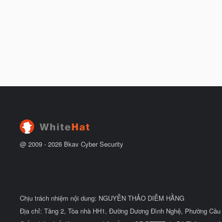
b
ầ
ắ
u
t
đ
ầ
u
@ 2009 -
2026
Bkav Cyber Security
Chịu trách nhiệm nội dung: NGUYỄN THẢO DIỄM HẰNG
Địa chỉ: Tầng 2, Tòa nhà HH1, Đường Dương Đình Nghệ, Phường Cầu 