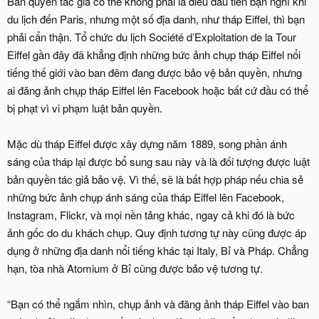
Bản quyền tác giả có thể không phải là điều đầu tiên bạn nghĩ khi
du lịch đến Paris, nhưng một số địa danh, như tháp Eiffel, thì bạn
phải cẩn thận. Tổ chức du lịch Société d’Exploitation de la Tour
Eiffel gần đây đã khẳng định những bức ảnh chụp tháp Eiffel nổi
tiếng thế giới vào ban đêm đang được bảo vệ bản quyền, nhưng
ai đăng ảnh chụp tháp Eiffel lên Facebook hoặc bất cứ đầu có thể
bị phạt vì vi phạm luật bản quyền.
Mặc dù tháp Eiffel được xây dựng năm 1889, song phần ánh
sáng của tháp lại được bổ sung sau này và là đối tượng được luật
bản quyền tác giả bảo vệ. Vì thế, sẽ là bất hợp pháp nếu chia sẻ
những bức ảnh chụp ánh sáng của tháp Eiffel lên Facebook,
Instagram, Flickr, và mọi nền tảng khác, ngay cả khi đó là bức
ảnh gốc do du khách chụp. Quy định tương tự này cũng được áp
dụng ở những địa danh nổi tiếng khác tại Italy, Bỉ và Pháp. Chẳng
hạn, tòa nhà Atomium ở Bỉ cũng được bảo vệ tương tự.
“Bạn có thể ngắm nhìn, chụp ảnh và đăng ảnh tháp Eiffel vào ban