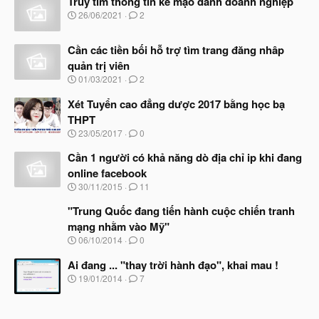
Truy tìm thông tin kẻ mạo danh doanh nghiệp
N
26/06/2021
2
g
à
Cần các tiền bối hỗ trợ tìm trang đăng nhâp
y
b
quản trị viên
ắ
N
01/03/2021
2
t
g
đ
à
Xét Tuyển cao đẳng dược 2017 bằng học bạ
ầ
y
u
THPT
b
N
23/05/2017
0
ắ
g
t
à
Cần 1 người có khả năng dò địa chỉ ip khi đang
đ
y
ầ
online facebook
b
u
N
30/11/2015
11
ắ
g
t
à
"Trung Quốc đang tiến hành cuộc chiến tranh
đ
y
ầ
mạng nhằm vào Mỹ"
b
u
N
06/10/2014
0
ắ
g
t
à
Ai đang ... "thay trời hành đạo", khai mau !
đ
y
ầ
N
19/01/2014
7
b
u
g
ắ
à
t
y
đ