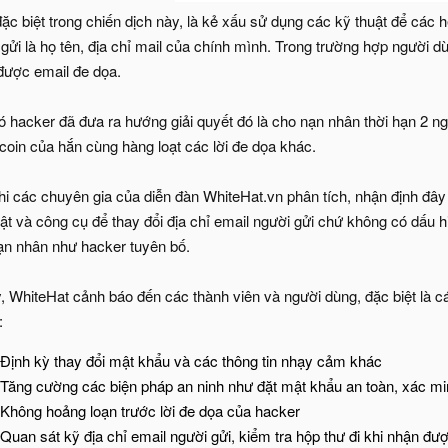
ặc biệt trong chiến dịch này, là kẻ xấu sử dụng các kỹ thuật để các h
gửi là họ tên, địa chỉ mail của chính mình. Trong trường hợp người dù
được email đe dọa.
ó hacker đã đưa ra hướng giải quyết đó là cho nạn nhân thời hạn 2 n
tcoin của hắn cùng hàng loạt các lời đe dọa khác.
hi các chuyên gia của diễn đàn WhiteHat.vn phân tích, nhận định đây
uật và công cụ để thay đổi địa chỉ email người gửi chứ không có dấu 
ạn nhân như hacker tuyên bố.
y, WhiteHat cảnh báo đến các thành viên và người dùng, đặc biệt là 
:
Định kỳ thay đổi mật khẩu và các thông tin nhạy cảm khác
Tăng cường các biện pháp an ninh như đặt mật khẩu an toàn, xác 
Không hoảng loạn trước lời đe dọa của hacker
Quan sát kỹ địa chỉ email người gửi, kiểm tra hộp thư đi khi nhận đư