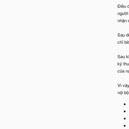
Điều đ
người 
nhận 
Sau đ
chỉ bi
Sau k
kỹ th
của n
Vì vậ
nội bộ