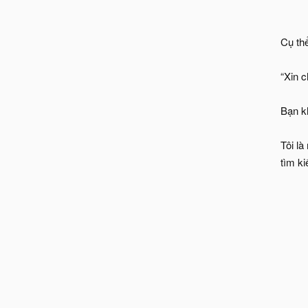
Cụ thể
“Xin 
Bạn k
Tôi là
tìm ki