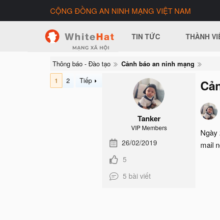
CỘNG ĐỒNG AN NINH MẠNG VIỆT NAM
TIN TỨC
THÀNH VI
Thông báo - Đào tạo
Cảnh báo an ninh mạng
1
2
Tiếp
Cản
Tanker
VIP Members
Ngày 
26/02/2019
mail 
5
5 bài viết