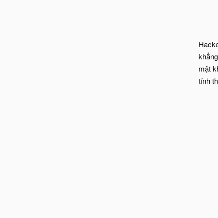
Hacke
khẳng 
mật k
tính t