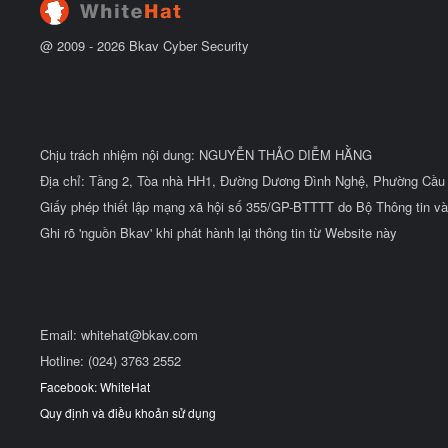
u
@ 2009 -
2026
Bkav Cyber Security
Chịu trách nhiệm nội dung: NGUYỄN THẢO DIỄM HẰNG
Địa chỉ: Tầng 2, Tòa nhà HH1, Đường Dương Đình Nghệ, Phường Cầu 
Giấy phép thiết lập mạng xã hội số 355/GP-BTTTT do Bộ Thông tin và
Ghi rõ 'nguồn Bkav' khi phát hành lại thông tin từ Website này
Email:
whitehat@bkav.com
Hotline: (024) 3763 2552
Facebook: WhiteHat
Quy định và điều khoản sử dụng