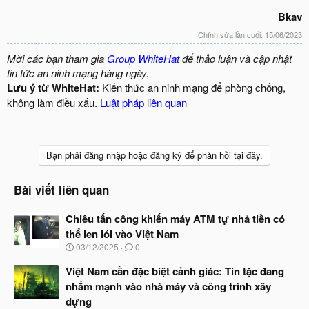
Bkav
Chỉnh sửa lần cuối:
15/06/2023
Mời các bạn tham gia
Group WhiteHat
để thảo luận và cập nhật
tin tức an ninh mạng hàng ngày.
Lưu ý từ WhiteHat:
Kiến thức an ninh mạng để phòng chống,
không làm điều xấu.
Luật pháp liên quan
Bạn phải đăng nhập hoặc đăng ký để phản hồi tại đây.
Bài viết liên quan
Chiêu tấn công khiến máy ATM tự nhả tiền có
thể len lỏi vào Việt Nam
N
03/12/2025
0
g
à
Việt Nam cần đặc biệt cảnh giác: Tin tặc đang
y
nhắm mạnh vào nhà máy và công trình xây
b
dựng
ắ