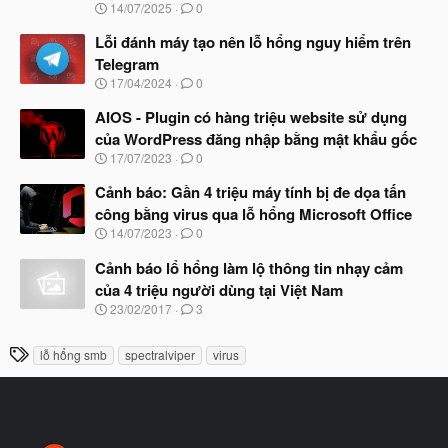
t
N
14/07/2025
0
đ
g
ầ
à
Lỗi đánh máy tạo nên lỗ hổng nguy hiểm trên
u
y
Telegram
b
N
17/04/2024
0
ắ
g
t
à
AIOS - Plugin có hàng triệu website sử dụng
đ
y
ầ
của WordPress đăng nhập bằng mật khẩu gốc
b
u
N
17/07/2023
0
ắ
g
t
à
Cảnh báo: Gần 4 triệu máy tính bị đe dọa tấn
đ
y
ầ
công bằng virus qua lỗ hổng Microsoft Office
b
u
N
14/07/2023
0
ắ
g
t
à
Cảnh báo lổ hổng làm lộ thông tin nhạy cảm
đ
y
ầ
của 4 triệu người dùng tại Việt Nam
b
u
N
23/02/2017
3
ắ
g
t
à
đ
T
lỗ hổng smb
spectralviper
virus
y
ầ
h
b
u
ắ
ẻ
t
đ
ầ