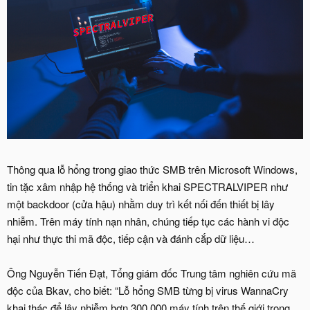
Thông qua lỗ hổng trong giao thức SMB trên Microsoft Windows,
tin tặc xâm nhập hệ thống và triển khai SPECTRALVIPER như
một backdoor (cửa hậu) nhằm duy trì kết nối đến thiết bị lây
nhiễm. Trên máy tính nạn nhân, chúng tiếp tục các hành vi độc
hại như thực thi mã độc, tiếp cận và đánh cắp dữ liệu…
Ông Nguyễn Tiến Đạt, Tổng giám đốc Trung tâm nghiên cứu mã
độc của Bkav, cho biết: “Lỗ hổng SMB từng bị virus WannaCry
khai thác để lây nhiễm hơn 300.000 máy tính trên thế giới trong