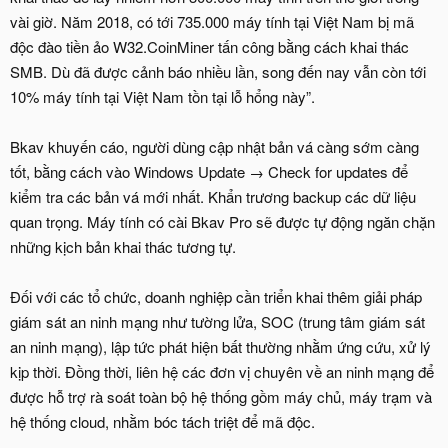
vài giờ. Năm 2018, có tới 735.000 máy tính tại Việt Nam bị mã
độc đào tiền ảo W32.CoinMiner tấn công bằng cách khai thác
SMB. Dù đã được cảnh báo nhiều lần, song đến nay vẫn còn tới
10% máy tính tại Việt Nam tồn tại lỗ hổng này”.
Bkav khuyến cáo, người dùng cập nhật bản vá càng sớm càng
tốt, bằng cách vào Windows Update → Check for updates để
kiểm tra các bản vá mới nhất. Khẩn trương backup các dữ liệu
quan trọng. Máy tính có cài Bkav Pro sẽ được tự động ngăn chặn
những kịch bản khai thác tương tự.
Đối với các tổ chức, doanh nghiệp cần triển khai thêm giải pháp
giám sát an ninh mạng như tường lửa, SOC (trung tâm giám sát
an ninh mạng), lập tức phát hiện bất thường nhằm ứng cứu, xử lý
kịp thời. Đồng thời, liên hệ các đơn vị chuyên về an ninh mạng để
được hỗ trợ rà soát toàn bộ hệ thống gồm máy chủ, máy trạm và
hệ thống cloud, nhằm bóc tách triệt để mã độc.