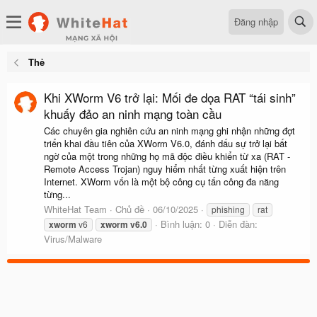
Đăng nhập
Thẻ
Khi XWorm V6 trở lại: Mối đe dọa RAT “tái sinh”
khuấy đảo an ninh mạng toàn cầu
Các chuyên gia nghiên cứu an ninh mạng ghi nhận những đợt
triển khai đầu tiên của XWorm V6.0, đánh dấu sự trở lại bất
ngờ của một trong những họ mã độc điều khiển từ xa (RAT -
Remote Access Trojan) nguy hiểm nhất từng xuất hiện trên
Internet. XWorm vốn là một bộ công cụ tấn công đa năng
từng...
WhiteHat Team
Chủ đề
06/10/2025
phishing
rat
Bình luận: 0
Diễn đàn:
xworm
v6
xworm
v6.0
Virus/Malware