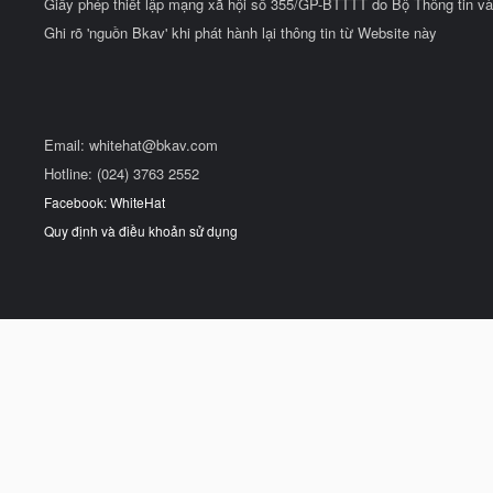
Giấy phép thiết lập mạng xã hội số 355/GP-BTTTT do Bộ Thông tin và
Ghi rõ 'nguồn Bkav' khi phát hành lại thông tin từ Website này
Email:
whitehat@bkav.com
Hotline: (024) 3763 2552
Facebook: WhiteHat
Quy định và điều khoản sử dụng