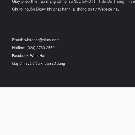
Giấy phép thiết lập mạng xã hội số 355/GP-BTTTT do Bộ Thông tin và
Ghi rõ 'nguồn Bkav' khi phát hành lại thông tin từ Website này
Email:
whitehat@bkav.com
Hotline: (024) 3763 2552
Facebook: WhiteHat
Quy định và điều khoản sử dụng