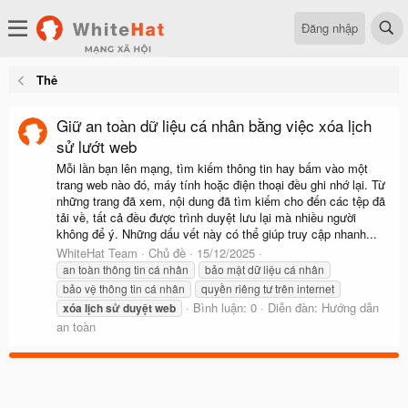
Đăng nhập
Thẻ
Giữ an toàn dữ liệu cá nhân bằng việc xóa lịch
sử lướt web
Mỗi lần bạn lên mạng, tìm kiếm thông tin hay bấm vào một
trang web nào đó, máy tính hoặc điện thoại đều ghi nhớ lại. Từ
những trang đã xem, nội dung đã tìm kiếm cho đến các tệp đã
tải về, tất cả đều được trình duyệt lưu lại mà nhiều người
không để ý. Những dấu vết này có thể giúp truy cập nhanh...
WhiteHat Team
Chủ đề
15/12/2025
an toàn thông tin cá nhân
bảo mật dữ liệu cá nhân
bảo vệ thông tin cá nhân
quyền riêng tư trên internet
Bình luận: 0
Diễn đàn:
Hướng dẫn
xóa
lịch
sử
duyệt
web
an toàn