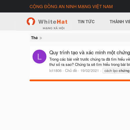
CỘNG ĐỒNG AN NINH MẠNG VIỆT NAM
TIN TỨC
THÀNH VI
Thẻ
Quy trình tạo và xác minh một chứng
L
Trong các bài viết trước chúng ta đã tìm hiểu
thư số ra sao? Chúng ta sẽ tìm hiểu trong bài 
lct1806
Chủ đề
19/02/2021
cách tạo
chứng