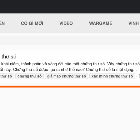
ÊN
CÓ GÌ MỚI
VIDEO
WARGAME
VINH
 thư số
 về khái niệm, thành phần và vòng đời của một chứng thư số. Vậy chứng thư 
biết này. Chứng thư số được tạo ra như thế nào? Chứng thư số là một dạng...
thư
số
chứng
thư
số
giả mạo
chứng
thư
số
xác
minh
chứng
thư
số