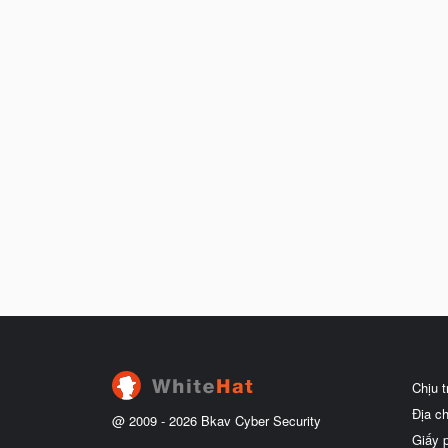
Chịu 
Địa c
@ 2009 -
2026
Bkav Cyber Security
Giấy 