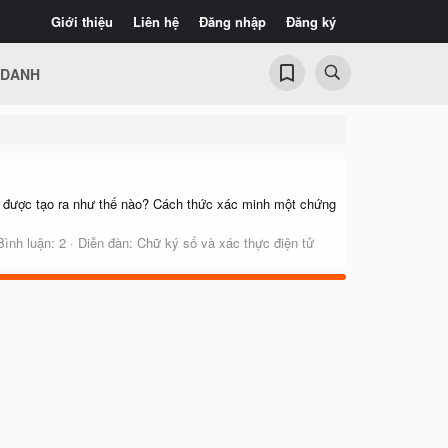
Giới thiệu
Liên hệ
Đăng nhập
Đăng ký
 DANH
số được tạo ra như thế nào? Cách thức xác minh một chứng
Bình luận: 2
Diễn đàn:
Chữ ký số và xác thực điện tử