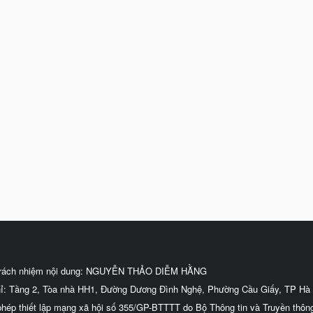
trách nhiệm nội dung: NGUYỄN THẢO DIỄM HẰNG
hỉ: Tầng 2, Tòa nhà HH1, Đường Dương Đình Nghệ, Phường Cầu Giấy, TP Hà 
phép thiết lập mạng xã hội số 355/GP-BTTTT do Bộ Thông tin và Truyền thôn