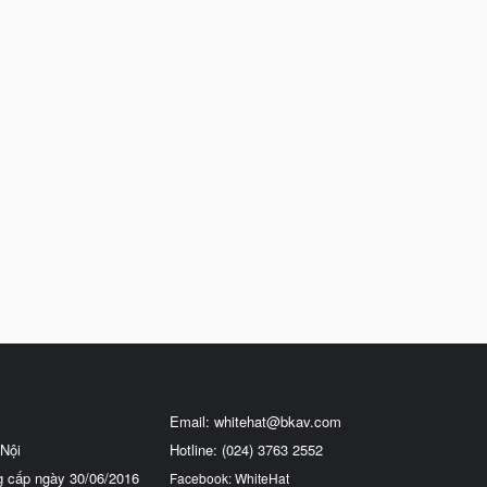
Email:
whitehat@bkav.com
Nội
Hotline: (024) 3763 2552
g cấp ngày 30/06/2016
Facebook: WhiteHat