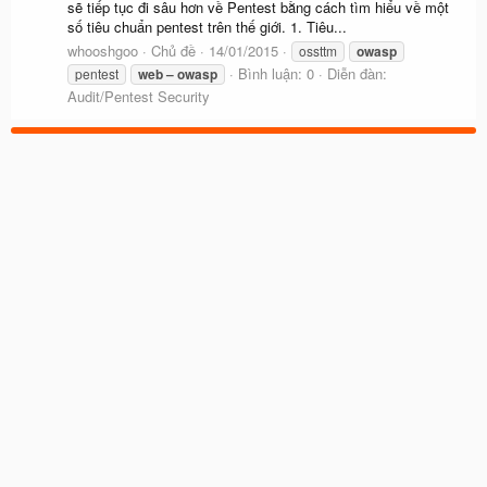
sẽ tiếp tục đi sâu hơn về Pentest bằng cách tìm hiểu về một
số tiêu chuẩn pentest trên thế giới. 1. Tiêu...
whooshgoo
Chủ đề
14/01/2015
ossttm
owasp
Bình luận: 0
Diễn đàn:
pentest
web
–
owasp
Audit/Pentest Security