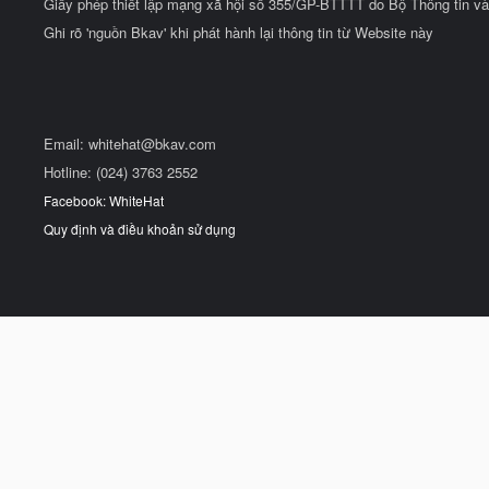
Giấy phép thiết lập mạng xã hội số 355/GP-BTTTT do Bộ Thông tin và
Ghi rõ 'nguồn Bkav' khi phát hành lại thông tin từ Website này
Email:
whitehat@bkav.com
Hotline: (024) 3763 2552
Facebook: WhiteHat
Quy định và điều khoản sử dụng