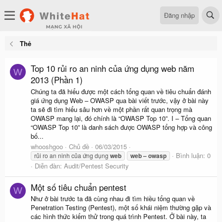
Đăng nhập
Thẻ
Top 10 rủi ro an ninh của ứng dụng web năm
W
2013 (Phần 1)
Chúng ta đã hiểu được một cách tổng quan về tiêu chuẩn đánh
giá ứng dụng Web – OWASP qua bài viết trước, vậy ở bài này
ta sẽ đi tìm hiểu sâu hơn về một phần rất quan trọng mà
OWASP mang lại, đó chính là “OWASP Top 10”. I – Tổng quan
“OWASP Top 10” là danh sách được OWASP tổng hợp và công
bố...
whooshgoo
Chủ đề
06/03/2015
Bình luận: 0
rủi ro an ninh của ứng dụng
web
web
–
owasp
Diễn đàn:
Audit/Pentest Security
Một số tiêu chuẩn pentest
W
Như ở bài trước ta đã cùng nhau đi tìm hiều tổng quan về
Penetration Testing (Pentest), một số khái niệm thường gặp và
các hình thức kiểm thử trong quá trình Pentest. Ở bài này, ta