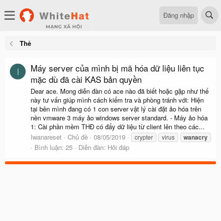
Đăng nhập
Thẻ
Máy server của mình bị mã hóa dữ liệu liên tục
I
mặc dù đã cài KAS bản quyền
Dear ace. Mong diễn đàn có ace nào đã biết hoặc gặp như thế
này tư vấn giúp mình cách kiểm tra và phòng tránh với: Hiện
tại bên mình đang có 1 con server vật lý cài đặt ảo hóa trên
nền vmware 3 máy ảo windows server standard. - Máy ảo hóa
1: Cài phần mềm THĐ có đẩy dữ liệu từ client lên theo các...
Iwanareset
Chủ đề
08/05/2019
crypter
virus
wanacry
Bình luận: 25
Diễn đàn:
Hỏi đáp