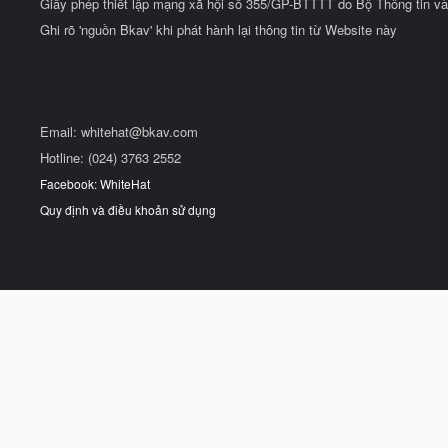
Giấy phép thiết lập mạng xã hội số 355/GP-BTTTT do Bộ Thông tin và
Ghi rõ 'nguồn Bkav' khi phát hành lại thông tin từ Website này
Email:
whitehat@bkav.com
Hotline: (024) 3763 2552
Facebook: WhiteHat
Quy định và điều khoản sử dụng