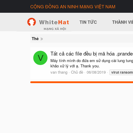
CỘNG ĐỒNG AN NINH MẠNG VIỆT NAM
TIN TỨC
THÀNH VI
Thẻ
Tất cả các file đều bị mã hóa .prande
V
Máy tính mình do đứa em sử dụng cài lung tung
khảo xử lý với ạ. Thank you.
van thang
Chủ đề
06/08/2019
virut
ransom