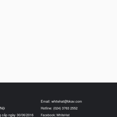
Email:
whitehat@bkav.com
Nội
Hotline: (024) 3763 2552
g cấp ngày 30/06/2016
Facebook: WhiteHat