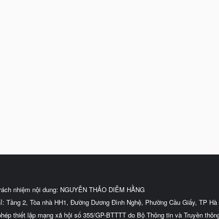
trách nhiệm nội dung: NGUYỄN THẢO DIỄM HẰNG
hỉ: Tầng 2, Tòa nhà HH1, Đường Dương Đình Nghệ, Phường Cầu Giấy, TP Hà 
phép thiết lập mạng xã hội số 355/GP-BTTTT do Bộ Thông tin và Truyền thôn