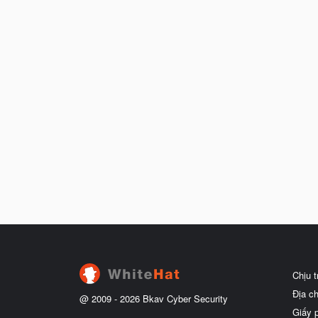
Chịu 
Địa c
@ 2009 -
2026
Bkav Cyber Security
Giấy 