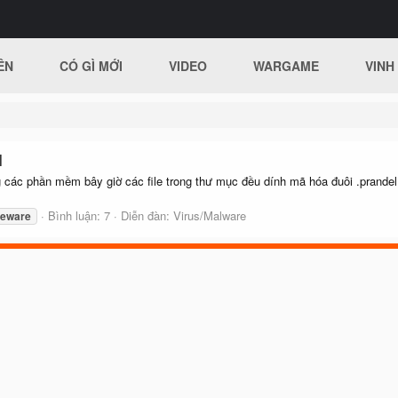
ÊN
CÓ GÌ MỚI
VIDEO
WARGAME
VINH
l
 các phần mềm bây giờ các file trong thư mục đều dính mã hóa đuôi .prande
Bình luận: 7
Diễn đàn:
Virus/Malware
eware