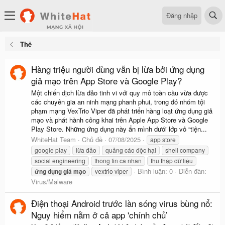
Đăng nhập
Thẻ
Hàng triệu người dùng vẫn bị lừa bởi ứng dụng
giả mạo trên App Store và Google Play?
Một chiến dịch lừa đảo tinh vi với quy mô toàn cầu vừa được
các chuyên gia an ninh mạng phanh phui, trong đó nhóm tội
phạm mạng VexTrio Viper đã phát triển hàng loạt ứng dụng giả
mạo và phát hành công khai trên Apple App Store và Google
Play Store. Những ứng dụng này ẩn mình dưới lớp vỏ “tiện...
WhiteHat Team
Chủ đề
07/08/2025
app store
google play
lừa đảo
quảng cáo độc hại
shell company
social engineering
thong tin ca nhan
thu thập dữ liệu
Bình luận: 0
Diễn đàn:
ứng
dụng
giả
mạo
vextrio viper
Virus/Malware
Điện thoại Android trước làn sóng virus bùng nổ:
Nguy hiểm nằm ở cả app 'chính chủ’