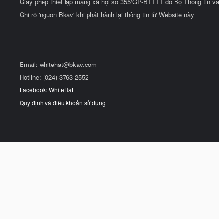
Giấy phép thiết lập mạng xã hội số 355/GP-BTTTT do Bộ Thông tin và
Ghi rõ 'nguồn Bkav' khi phát hành lại thông tin từ Website này
Email:
whitehat@bkav.com
Hotline: (024) 3763 2552
Facebook: WhiteHat
Quy định và điều khoản sử dụng