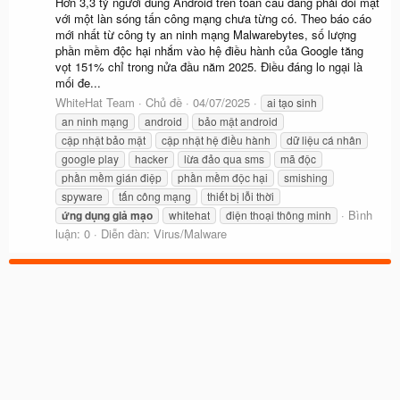
Hơn 3,3 tỷ người dùng Android trên toàn cầu đang phải đối mặt
với một làn sóng tấn công mạng chưa từng có. Theo báo cáo
mới nhất từ công ty an ninh mạng Malwarebytes, số lượng
phần mềm độc hại nhắm vào hệ điều hành của Google tăng
vọt 151% chỉ trong nửa đầu năm 2025. Điều đáng lo ngại là
mối đe...
WhiteHat Team
Chủ đề
04/07/2025
ai tạo sinh
an ninh mạng
android
bảo mật android
cập nhật bảo mật
cập nhật hệ điều hành
dữ liệu cá nhân
google play
hacker
lừa đảo qua sms
mã độc
phần mềm gián điệp
phần mềm độc hại
smishing
spyware
tấn công mạng
thiết bị lỗi thời
Bình
ứng
dụng
giả
mạo
whitehat
điện thoại thông minh
luận: 0
Diễn đàn:
Virus/Malware