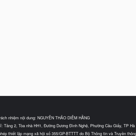
trách nhiệm nội dung: NGUYỄN THẢO DIỄM HẰNG
hỉ: Tầng 2, Tòa nhà HH1, Đường Dương Đình Nghệ, Phường Cầu Giấy, TP Hà 
phép thiết lập mạng xã hội số 355/GP-BTTTT do Bộ Thông tin và Truyền thôn