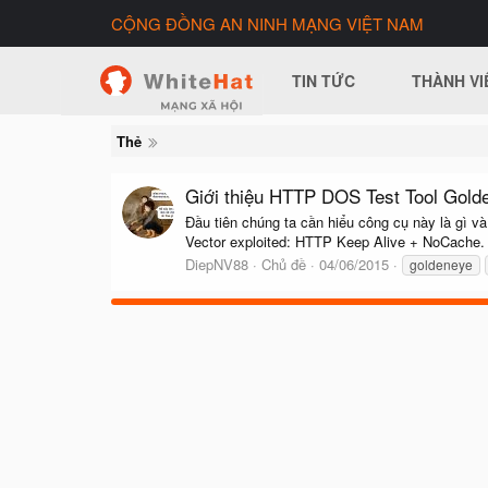
CỘNG ĐỒNG AN NINH MẠNG VIỆT NAM
TIN TỨC
THÀNH VI
Thẻ
Giới thiệu HTTP DOS Test Tool Gold
Đầu tiên chúng ta cần hiểu công cụ này là gì 
Vector exploited: HTTP Keep Alive + NoCache. 1
DiepNV88
Chủ đề
04/06/2015
goldeneye