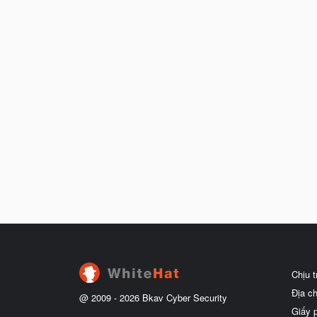
Chịu 
Địa c
@ 2009 -
2026
Bkav Cyber Security
Giấy 