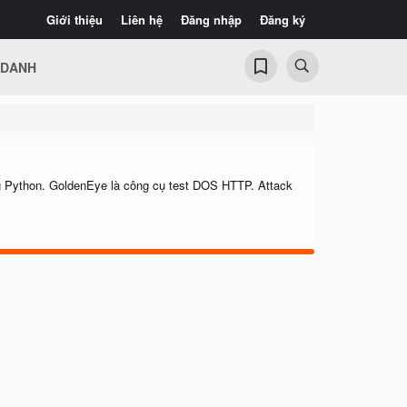
Giới thiệu
Liên hệ
Đăng nhập
Đăng ký
 DANH
ng Python. GoldenEye là công cụ test DOS HTTP. Attack