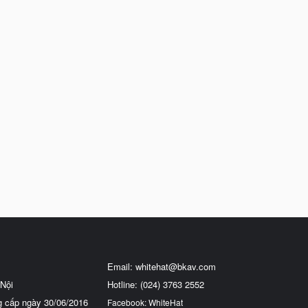
Email:
whitehat@bkav.com
Nội
Hotline: (024) 3763 2552
g cấp ngày 30/06/2016
Facebook: WhiteHat