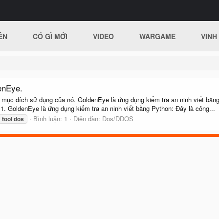
ÊN
CÓ GÌ MỚI
VIDEO
WARGAME
VINH
enEye.
và mục đích sử dụng của nó. GoldenEye là ứng dụng kiểm tra an ninh viết bằ
. GoldenEye là ứng dụng kiểm tra an ninh viết bằng Python: Đây là công...
Bình luận: 1
Diễn đàn:
Dos/DDOS
tool
dos