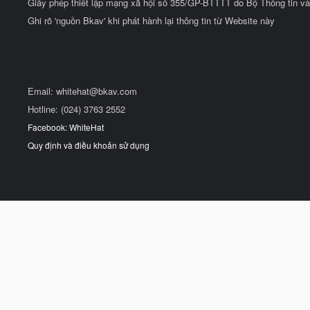
Giấy phép thiết lập mạng xã hội số 355/GP-BTTTT do Bộ Thông tin và
Ghi rõ 'nguồn Bkav' khi phát hành lại thông tin từ Website này
Email:
whitehat@bkav.com
Hotline: (024) 3763 2552
Facebook: WhiteHat
Quy định và điều khoản sử dụng