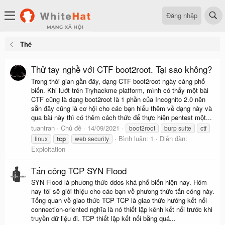
Đăng nhập
Thẻ
Thử tay nghề với CTF boot2root. Tại sao không?
Trong thời gian gần đây, dạng CTF boot2root ngày càng phổ
biến. Khi lướt trên Tryhackme platform, mình có thấy một bài
CTF cũng là dạng boot2root là 1 phần của Incognito 2.0 nên
sẵn đây cũng là cơ hội cho các bạn hiểu thêm về dạng này và
qua bài này thì có thêm cách thức để thực hiện pentest một...
tuantran
Chủ đề
14/09/2021
boot2root
burp suite
ctf
Bình luận: 1
Diễn đàn:
linux
tcp
web security
Exploitation
Tấn công TCP SYN Flood
SYN Flood là phương thức ddos khá phổ biến hiện nay. Hôm
nay tôi sẽ giới thiệu cho các bạn về phương thức tấn công này.
Tổng quan về giao thức TCP TCP là giao thức hướng kết nối
connection-oriented nghĩa là nó thiết lập kênh kết nối trước khi
truyền dữ liệu đi. TCP thiết lập kết nối bằng quá...