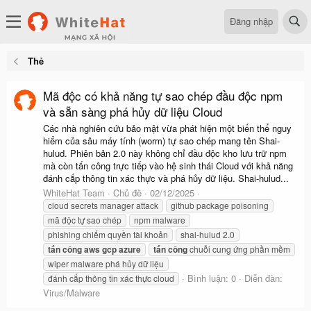
Đăng nhập
Thẻ
Mã độc có khả năng tự sao chép đầu độc npm
và sẵn sàng phá hủy dữ liệu Cloud
Các nhà nghiên cứu bảo mật vừa phát hiện một biến thể nguy
hiểm của sâu máy tính (worm) tự sao chép mang tên Shai-
hulud. Phiên bản 2.0 này không chỉ đầu độc kho lưu trữ npm
mà còn tấn công trực tiếp vào hệ sinh thái Cloud với khả năng
đánh cắp thông tin xác thực và phá hủy dữ liệu. Shai-hulud...
WhiteHat Team
Chủ đề
02/12/2025
cloud secrets manager attack
github package poisoning
mã độc tự sao chép
npm malware
phishing chiếm quyền tài khoản
shai-hulud 2.0
tấn
công
aws
gcp
azure
tấn
công
chuỗi cung ứng phần mềm
wiper malware phá hủy dữ liệu
Bình luận: 0
Diễn đàn:
đánh cắp thông tin xác thực cloud
Virus/Malware