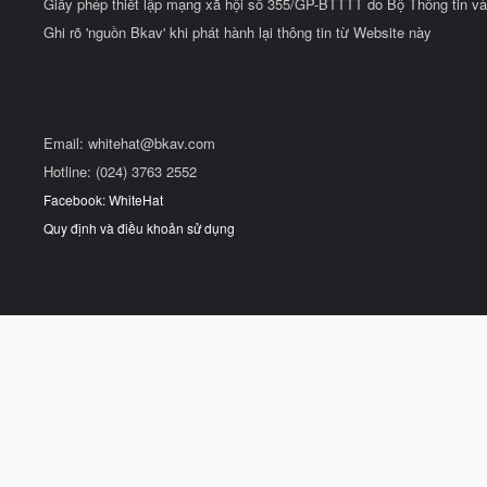
Giấy phép thiết lập mạng xã hội số 355/GP-BTTTT do Bộ Thông tin và
Ghi rõ 'nguồn Bkav' khi phát hành lại thông tin từ Website này
Email:
whitehat@bkav.com
Hotline: (024) 3763 2552
Facebook: WhiteHat
Quy định và điều khoản sử dụng