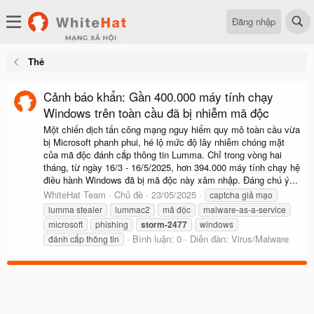
Đăng nhập
Thẻ
Cảnh báo khẩn: Gần 400.000 máy tính chạy
Windows trên toàn cầu đã bị nhiễm mã độc
Một chiến dịch tấn công mạng nguy hiểm quy mô toàn cầu vừa
bị Microsoft phanh phui, hé lộ mức độ lây nhiễm chóng mặt
của mã độc đánh cắp thông tin Lumma. Chỉ trong vòng hai
tháng, từ ngày 16/3 - 16/5/2025, hơn 394.000 máy tính chạy hệ
điều hành Windows đã bị mã độc này xâm nhập. Đáng chú ý...
WhiteHat Team
Chủ đề
23/05/2025
captcha giả mạo
lumma stealer
lummac2
mã độc
malware-as-a-service
microsoft
phishing
storm-2477
windows
Bình luận: 0
Diễn đàn:
Virus/Malware
đánh cắp thông tin