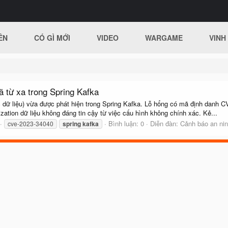
ÊN
CÓ GÌ MỚI
VIDEO
WARGAME
VINH
 từ xa trong Spring Kafka
rúc dữ liệu) vừa được phát hiện trong Spring Kafka. Lỗ hổng có mã định dan
ization dữ liệu không đáng tin cậy từ việc cấu hình không chính xác. Kẻ...
Bình luận: 0
Diễn đàn:
Cảnh báo an ni
cve-2023-34040
spring
kafka