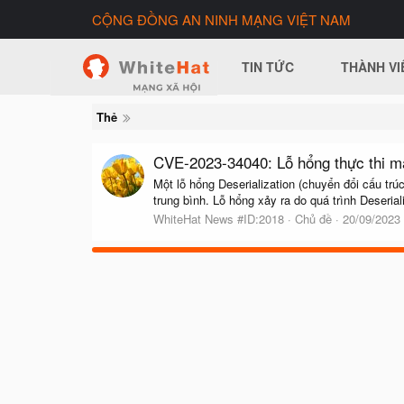
CỘNG ĐỒNG AN NINH MẠNG VIỆT NAM
TIN TỨC
THÀNH VI
Thẻ
CVE-2023-34040: Lỗ hổng thực thi mã
Một lỗ hổng Deserialization (chuyển đổi cấu t
trung bình. Lỗ hổng xảy ra do quá trình Deserial
WhiteHat News #ID:2018
Chủ đề
20/09/2023