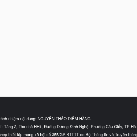
trách nhiệm nội dung: NGUYỄN THẢO DIỄM HẰNG
hỉ: Tầng 2, Tòa nhà HH1, Đường Dương Đình Nghệ, Phường Cầu Giấy, TP Hà 
phép thiết lập mạng xã hội số 355/GP-BTTTT do Bộ Thông tin và Truyền thôn