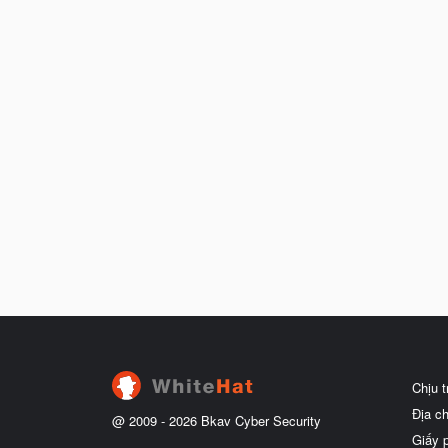
Chịu 
Địa c
@ 2009 -
2026
Bkav Cyber Security
Giấy 