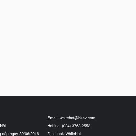
Email:
whitehat@bkav.com
Nội
Hotline: (024) 3763 2552
g cấp ngày 30/06/2016
Facebook: WhiteHat