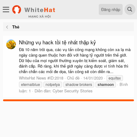
Đăng nhập
Thẻ
Những vụ hack tồi tệ nhất thập kỷ
Đã 10 năm trôi qua, các vụ tấn công mạng không còn xa lạ mà
ngày càng quen thuộc hơn đối với hàng tỷ người trên thế giới.
Dữ liệu của mọi người thường xuyên bị kiểm soát, giám sát,
đánh cắp. Rõ ràng, khi thế giới ngày càng được vi tính hóa thì
chắn chắn các mối đe dọa, tấn công sẽ còn diễn ra...
WhiteHat News #ID:2018
Chủ đề
14/01/2020
equifax
Bình
eternalblue
notpetya
shadow brokers
shamoon
luận: 1
Diễn đàn:
Cyber Security Stories