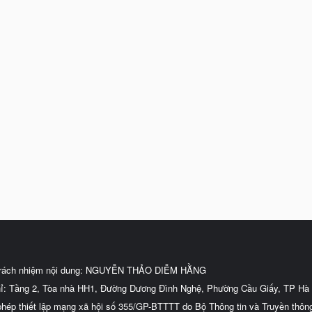
trách nhiệm nội dung: NGUYỄN THẢO DIỄM HẰNG
hỉ: Tầng 2, Tòa nhà HH1, Đường Dương Đình Nghệ, Phường Cầu Giấy, TP Hà 
phép thiết lập mạng xã hội số 355/GP-BTTTT do Bộ Thông tin và Truyền thôn