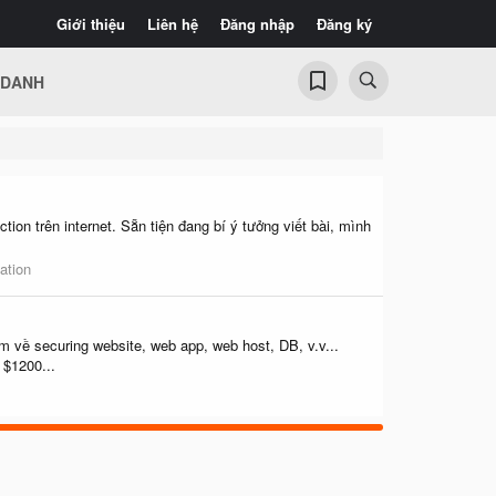
Giới thiệu
Liên hệ
Đăng nhập
Đăng ký
 DANH
on trên internet. Sẵn tiện đang bí ý tưởng viết bài, mình
ation
 về securing website, web app, web host, DB, v.v...
 $1200...