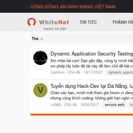
CỘNG ĐỒNG AN NINH MẠNG VIỆT NAM
TIN TỨC
THÀNH VI
Thẻ
Dynamic Application Security Testing
Xin chào bà con! Dạo gần đây, công ty mình bắt
xin phép lấy luôn đề tài này để làm chủ đề bài 
tuantran
Chủ đề
16/11/2021
dymanic applica
Tuyển dụng Hack-Dev tại Đà Nẵng, 
V
Chào các bạn, mình mới tham gia forum vì đang
nhưng cũng thích coding; không giới hạn ngôn 
vu980
Chủ đề
19/05/2017
secure
web
t