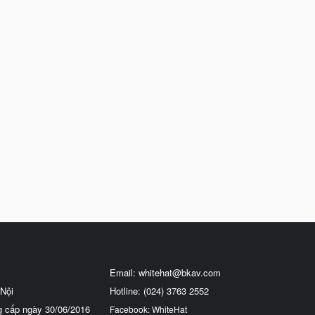
Email:
whitehat@bkav.com
Nội
Hotline: (024) 3763 2552
g cấp ngày 30/06/2016
Facebook: WhiteHat