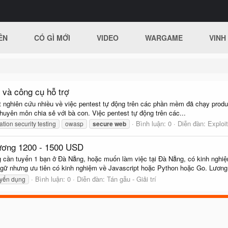
ÊN
CÓ GÌ MỚI
VIDEO
WARGAME
VINH
 và công cụ hỗ trợ
 nghiên cứu nhiều về việc pentest tự động trên các phần mềm đã chạy producti
chuyên môn chia sẻ với bà con. Việc pentest tự động trên các...
Bình luận: 0
Diễn đàn:
Exploit
tion security testing
owasp
secure
web
lương 1200 - 1500 USD
 cần tuyển 1 bạn ở Đà Nẵng, hoặc muốn làm việc tại Đà Nẵng, có kinh nghiệm
ngữ nhưng ưu tiên có kinh nghiệm về Javascript hoặc Python hoặc Go. Lương
Bình luận: 0
Diễn đàn:
Tán gẫu - Giải trí
uyển dụng