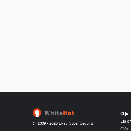
Chịu 
Địa c
@ 2009 -
2026
Bkav Cyber Security
Giấy 