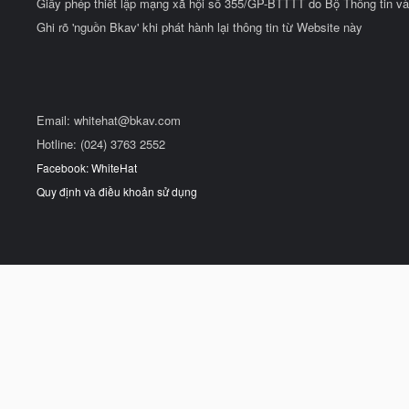
Giấy phép thiết lập mạng xã hội số 355/GP-BTTTT do Bộ Thông tin và
Ghi rõ 'nguồn Bkav' khi phát hành lại thông tin từ Website này
Email:
whitehat@bkav.com
Hotline: (024) 3763 2552
Facebook: WhiteHat
Quy định và điều khoản sử dụng