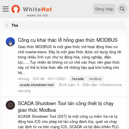
Đăng nhập
Thẻ
Công cụ khai thác lỗ hổng giao thức MODBUS
Giao thức MODBUS là một giao thức mở hoạt động theo cơ
chế master-slave. Đây là một giao thức được sử dụng rộng rãi
trong nhiều lĩnh vực như tự động hóa, công nghiệp, điện
lực,.....Tuy nhiên do không có cơ chế xác thực nên giao thức
này có thể bị khai thác dẫn tới những hậu quả khó lường cho
hệ...
nktung
Chủ đề
03/11/2021
#
scada
modbus
Bình luận: 0
Diễn đàn:
Infrastructure
scada
shutdown
tool
security
SCADA Shutdown Tool tấn công thiết bị chạy
O
giao thức Modbus
SCADA Shutdown Tool (SST) là một công cụ kiểm tra và tự
động hóa ICS cho phép kẻ tấn công đánh lừa, quét và chạy
các lệnh từ xa trên mạng ICS, SCADA và bộ điều khiển PLC.