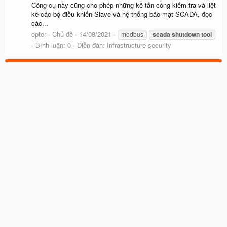
Công cụ này cũng cho phép những kẻ tấn công kiểm tra và liệt
kê các bộ điều khiển Slave và hệ thống bảo mật SCADA, đọc
các...
opter
Chủ đề
14/08/2021
modbus
scada
shutdown
tool
Bình luận: 0
Diễn đàn:
Infrastructure security