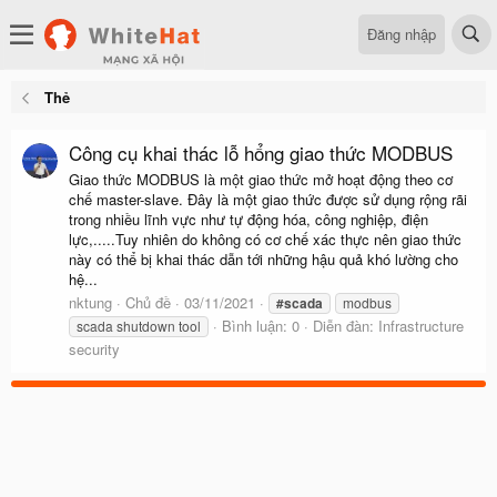
Đăng nhập
Thẻ
Công cụ khai thác lỗ hổng giao thức MODBUS
Giao thức MODBUS là một giao thức mở hoạt động theo cơ
chế master-slave. Đây là một giao thức được sử dụng rộng rãi
trong nhiều lĩnh vực như tự động hóa, công nghiệp, điện
lực,.....Tuy nhiên do không có cơ chế xác thực nên giao thức
này có thể bị khai thác dẫn tới những hậu quả khó lường cho
hệ...
nktung
Chủ đề
03/11/2021
#scada
modbus
Bình luận: 0
Diễn đàn:
Infrastructure
scada shutdown tool
security