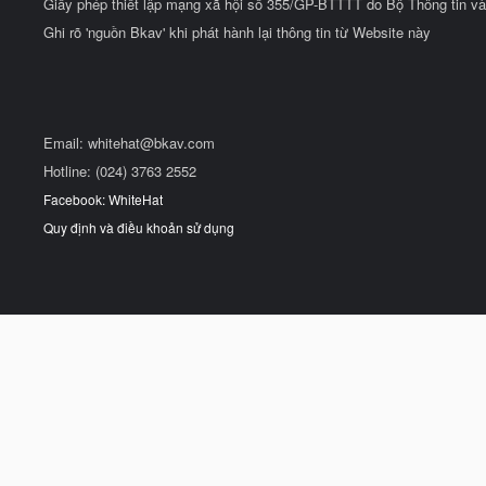
Giấy phép thiết lập mạng xã hội số 355/GP-BTTTT do Bộ Thông tin và
Ghi rõ 'nguồn Bkav' khi phát hành lại thông tin từ Website này
Email:
whitehat@bkav.com
Hotline: (024) 3763 2552
Facebook: WhiteHat
Quy định và điều khoản sử dụng