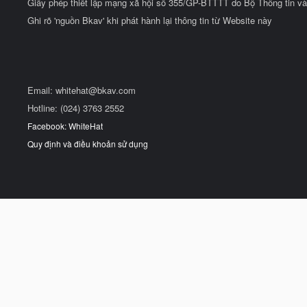
Giấy phép thiết lập mạng xã hội số 355/GP-BTTTT do Bộ Thông tin và
Ghi rõ 'nguồn Bkav' khi phát hành lại thông tin từ Website này
Email:
whitehat@bkav.com
Hotline: (024) 3763 2552
Facebook: WhiteHat
Quy định và điều khoản sử dụng