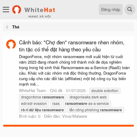
Đăng nhập
Thẻ
Cảnh báo: "Chợ đen" ransomware nhen nhóm,
tin tặc có thể đặt hàng theo yêu cầu
DragonForce, một nhóm ransomware mới xuất hiện từ cuối
năm 2023 đang nhanh chóng trở thành mối đe dọa nghiêm
trọng trong hệ sinh thái Ransomware-as-a-Service (RaaS) toàn
cầu. Khác với các nhóm mã độc thông thường, DragonForce
cung cấp cho các đối tác (affiliates) một bộ công cụ tùy biến
mạnh mẽ...
WhiteHat Team
Chủ đề
01/07/2025
double extortion
dragonforce
ransomware
dragonleaks dark web
edr/xdr evasion
raas
ransomware
-as-a-service
rò
rỉ
dữ
liệu
ransomware
tấn công phishing
ransomware
Bình luận: 0
Diễn đàn:
Virus/Malware