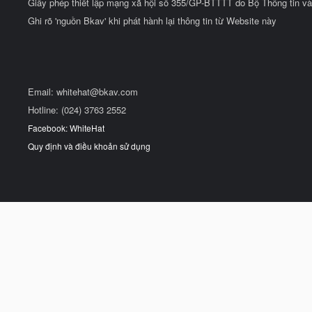
Giấy phép thiết lập mạng xã hội số 355/GP-BTTTT do Bộ Thông tin và
Ghi rõ 'nguồn Bkav' khi phát hành lại thông tin từ Website này
Email:
whitehat@bkav.com
Hotline: (024) 3763 2552
Facebook: WhiteHat
Quy định và điều khoản sử dụng