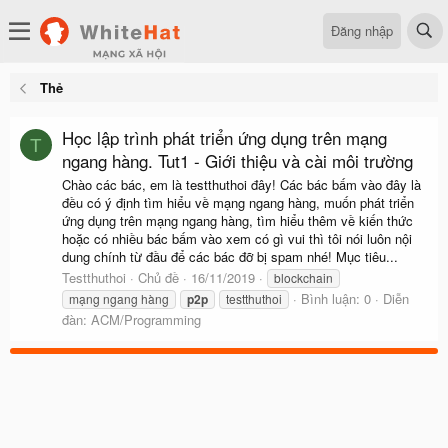
Đăng nhập
Thẻ
Học lập trình phát triển ứng dụng trên mạng
T
ngang hàng. Tut1 - Giới thiệu và cài môi trường
Chào các bác, em là testthuthoi đây! Các bác bấm vào đây là
đều có ý định tìm hiểu về mạng ngang hàng, muốn phát triển
ứng dụng trên mạng ngang hàng, tìm hiểu thêm về kiến thức
hoặc có nhiều bác bấm vào xem có gì vui thì tôi nói luôn nội
dung chính từ đầu để các bác đỡ bị spam nhé! Mục tiêu...
Testthuthoi
Chủ đề
16/11/2019
blockchain
Bình luận: 0
Diễn
mạng ngang hàng
p2p
testthuthoi
đàn:
ACM/Programming