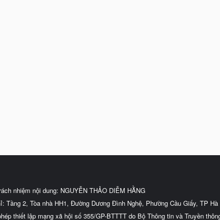
trách nhiệm nội dung: NGUYỄN THẢO DIỄM HẰNG
hỉ: Tầng 2, Tòa nhà HH1, Đường Dương Đình Nghệ, Phường Cầu Giấy, TP Hà 
phép thiết lập mạng xã hội số 355/GP-BTTTT do Bộ Thông tin và Truyền thôn