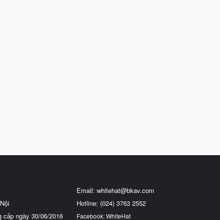
Email:
whitehat@bkav.com
Nội
Hotline: (024) 3763 2552
g cấp ngày 30/06/2016
Facebook: WhiteHat