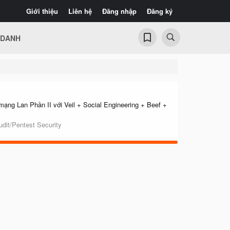
Giới thiệu
Liên hệ
Đăng nhập
Đăng ký
 DANH
mạng Lan Phần II với Veil + Social Engineering + Beef +
udit/Pentest Security