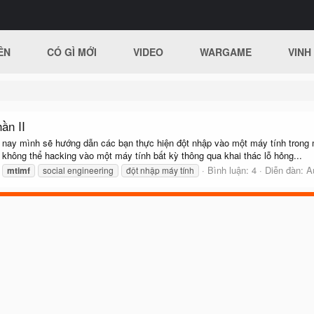
ÊN
CÓ GÌ MỚI
VIDEO
WARGAME
VINH
ần II
ôm nay mình sẽ hướng dẫn các bạn thực hiện đột nhập vào một máy tính trong 
 không thể hacking vào một máy tính bất kỳ thông qua khai thác lỗ hỏng...
Bình luận: 4
Diễn đàn:
A
mtimf
social engineering
đột nhập máy tính