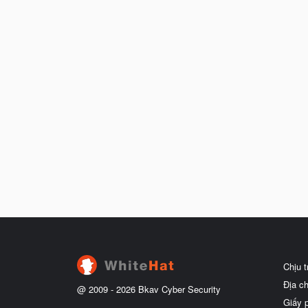
Chịu 
Địa c
@ 2009 -
2026
Bkav Cyber Security
Giấy 