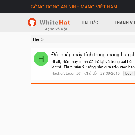
CỘNG ĐỒNG AN NINH MẠNG VIỆT NAM
TIN TỨC
THÀNH VI
Thẻ
Đột nhập máy tính trong mạng Lan ph
H
Hi all, Hôm nay mình đã trở lại và trong bài h
Mitmf. Thực hiện ý tưởng này dựa trên việc bạn
Hackerstudent93
Chủ đề
28/09/2015
beef