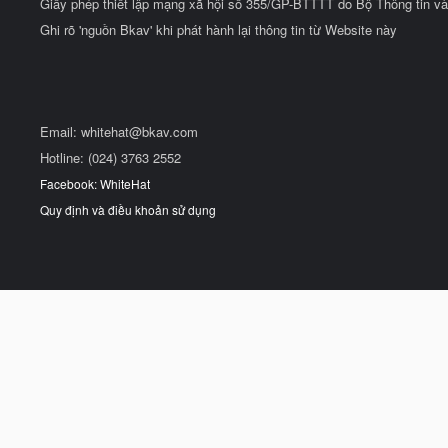
Giấy phép thiết lập mạng xã hội số 355/GP-BTTTT do Bộ Thông tin và
Ghi rõ 'nguồn Bkav' khi phát hành lại thông tin từ Website này
Email:
whitehat@bkav.com
Hotline: (024) 3763 2552
Facebook: WhiteHat
Quy định và điều khoản sử dụng