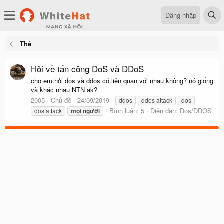
Đăng nhập
Thẻ
Hỏi về tấn công DoS và DDoS
cho em hỏi dos và ddos có liên quan với nhau không? nó giống
và khác nhau NTN ak?
2005
Chủ đề
24/09/2019
ddos
ddos attack
dos
Bình luận: 5
Diễn đàn:
Dos/DDOS
dos attack
mọi
người