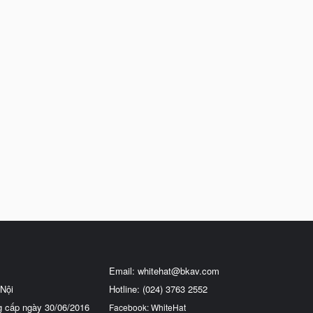
Email:
whitehat@bkav.com
Nội
Hotline: (024) 3763 2552
g cấp ngày 30/06/2016
Facebook: WhiteHat