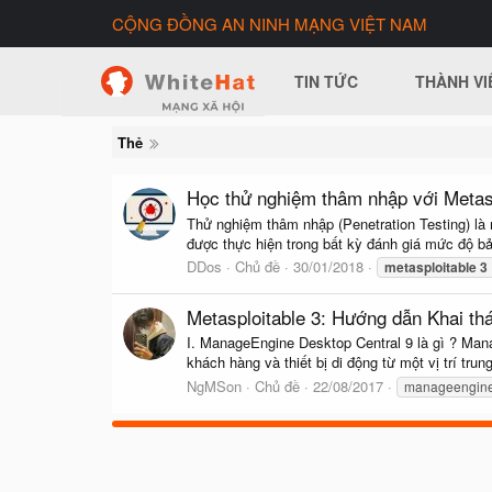
CỘNG ĐỒNG AN NINH MẠNG VIỆT NAM
TIN TỨC
THÀNH VI
Thẻ
Học thử nghiệm thâm nhập với Metasp
Thử nghiệm thâm nhập (Penetration Testing) là
được thực hiện trong bất kỳ đánh giá mức độ bảo
DDos
Chủ đề
30/01/2018
metasploitable
3
Metasploitable 3: Hướng dẫn Khai t
I. ManageEngine Desktop Central 9 là gì ? Manag
khách hàng và thiết bị di động từ một vị trí tr
NgMSon
Chủ đề
22/08/2017
manageengine 