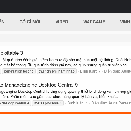
ÊN
CÓ GÌ MỚI
VIDEO
WARGAME
VINH
loitable 3
 một quá trình đánh giá, kiểm tra mức độ bảo mật của một hệ thống. Quá trì
 mật hệ thống. Từ quá trình đánh giá này, sẽ giúp những quản trị viên xác...
Bình luận: 7
Diễn đàn:
Audit
penetration testing
thử nghiệm thâm nhập
hác ManageEngine Desktop Central 9
eEngine Desktop Central là ứng dụng quản lý thiết bị di động và tích hợp giú
ung tâm. Phần mềm bao gồm các chức năng quản lý bản vá, triển khai...
Bình luận: 1
Diễn đàn:
Audit/Pentes
desktop central 9
metasploitable
3