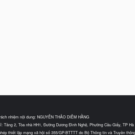
trách nhiệm nội dung: NGUYỄN THẢO DIỄM HẰNG
hỉ: Tầng 2, Tòa nhà HH1, Đường Dương Đình Nghệ, Phường Cầu Giấy, TP Hà 
phép thiết lập mạng xã hội số 355/GP-BTTTT do Bộ Thông tin và Truyền thôn