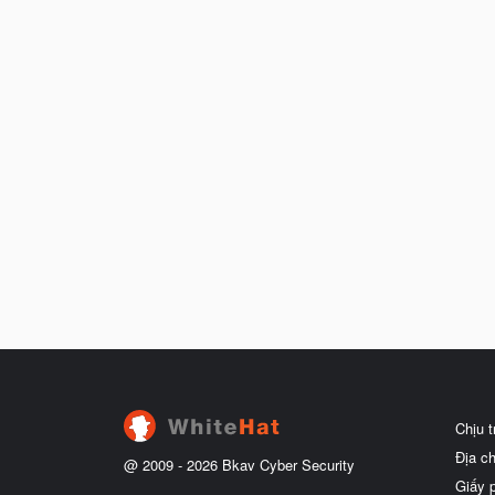
Chịu 
Địa c
@ 2009 -
2026
Bkav Cyber Security
Giấy 